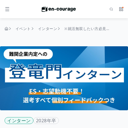
検索
サー
メニュー
イベント
インターン
※就活無双したい方必見※【選考1回のみ】就活クチコミアワード5年連続受賞！選考突破力が身に付く「戦略立案インターンシップ」
トップページ
インターン
2028年卒