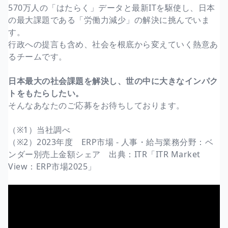
570万人の「はたらく」データと最新ITを駆使し、日本
の最大課題である「労働力減少」の解決に挑んでいま
す。
行政への提言も含め、社会を根底から変えていく熱意あ
るチームです。
日本最大の社会課題を解決し、世の中に大きなインパク
トをもたらしたい。
そんなあなたのご応募をお待ちしております。
（※1）当社調べ
（※2）2023年度 ERP市場 - 人事・給与業務分野：ベ
ンダー別売上金額シェア 出典：ITR「ITR Market
View：ERP市場2025」