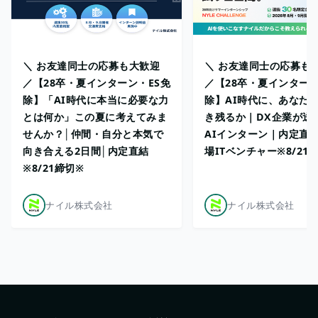
＼ お友達同士の応募も大歓迎
＼ お友達同士の応募も
／【28卒・夏インターン・ES免
／【28卒・夏インターン
除】「AI時代に本当に必要な力
除】AI時代に、あなた
とは何か」この夏に考えてみま
き残るか｜DX企業が送
せんか？│仲間・自分と本気で
AIインターン｜内定直
向き合える2日間│内定直結
場ITベンチャー※8/21
※8/21締切※
ナイル株式会社
ナイル株式会社