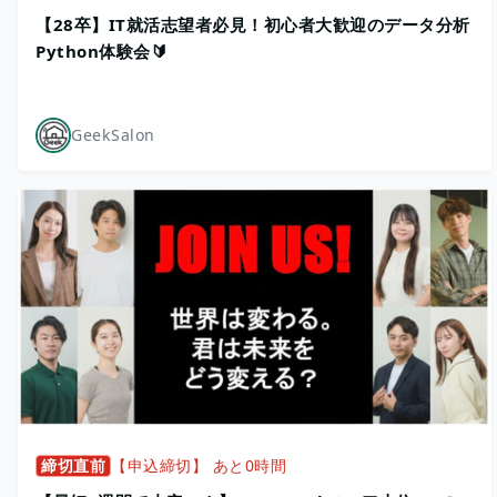
【28卒】IT就活志望者必見！初心者大歓迎のデータ分析
Python体験会🔰
GeekSalon
締切直前
【申込締切】 あと0時間