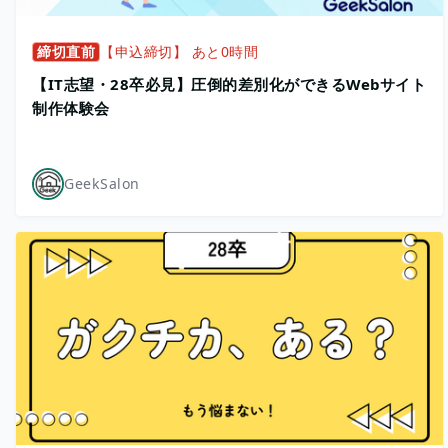
締切直前
【申込締切】 あと0時間
【IT志望・28卒必見】圧倒的差別化ができるWebサイト
制作体験会
GeekSalon