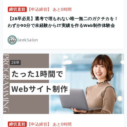
締切直前
【申込締切】 あと0時間
【28卒必見】選考で埋もれない唯一無二のガクチカを！
わずか90分で未経験からIT実績を作るWeb制作体験会
GeekSalon
締切直前
【申込締切】 あと0時間