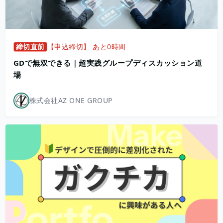
締切直前
【申込締切】 あと0時間
GDで無双できる｜超実践グループディスカッション道
場
株式会社AZ ONE GROUP