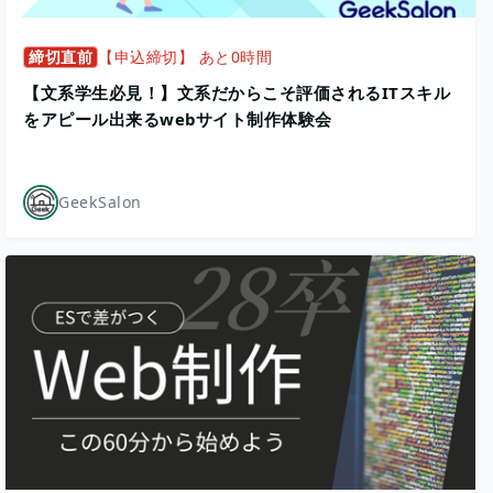
締切直前
【申込締切】 あと0時間
【文系学生必見！】文系だからこそ評価されるITスキル
をアピール出来るwebサイト制作体験会
GeekSalon