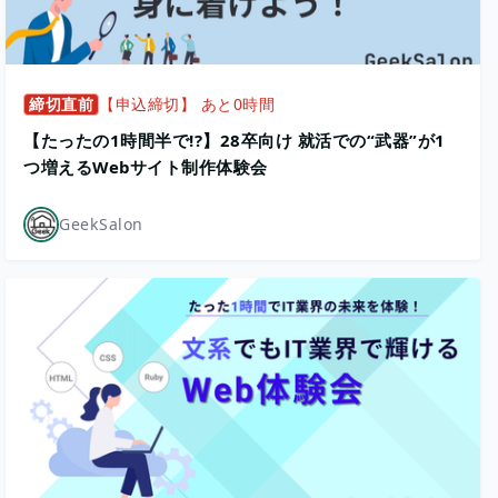
締切直前
【申込締切】 あと0時間
【たったの1時間半で!?】28卒向け 就活での“武器”が1
つ増えるWebサイト制作体験会
GeekSalon