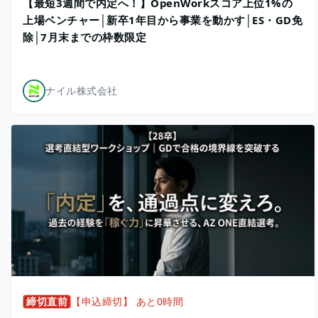
【最短3週間で内定へ！】OpenWorkスコア上位1%の
上場ベンチャー│新卒1年目から事業を動かす│ES・GD免
除│7月末までの枠数限定
ナイル株式会社
締切直前
【申込締切】 あと0時間