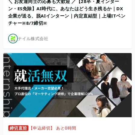
＼ お友達同士の応募も大歓迎 ／【28卒・夏インター
ン・ES免除】AI時代に、あなたはどう生き残るか｜DX
企業が送る、脱AIインターン｜内定直結型｜上場ITベン
チャー※8/7締切※
ナイル株式会社
締切直前
【申込締切】 あと0時間