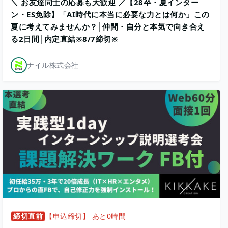
＼ お友達同士の応募も大歓迎 ／【28卒・夏インター
ン・ES免除】「AI時代に本当に必要な力とは何か」この
夏に考えてみませんか？│仲間・自分と本気で向き合え
る2日間│内定直結※8/7締切※
ナイル株式会社
締切直前
【申込締切】 あと0時間