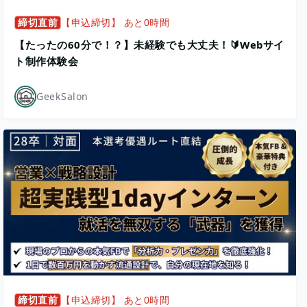
締切直前
【申込締切】 あと0時間
【たったの60分で！？】未経験でも大丈夫！🔰Webサイ
ト制作体験会
GeekSalon
締切直前
【申込締切】 あと0時間