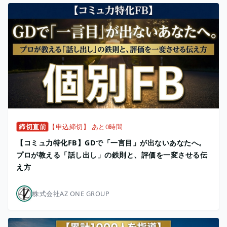
締切直前
【申込締切】 あと0時間
【コミュ力特化FB】GDで「一言目」が出ないあなたへ。
プロが教える「話し出し」の鉄則と、評価を一変させる伝
え方
株式会社AZ ONE GROUP