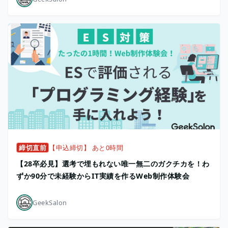
締切直前
【申込締切】 あと0時間
【28卒必見】選考で埋もれない唯一無二のガクチカを！わ
ずか90分で未経験からIT実績を作るWeb制作体験会
GeekSalon