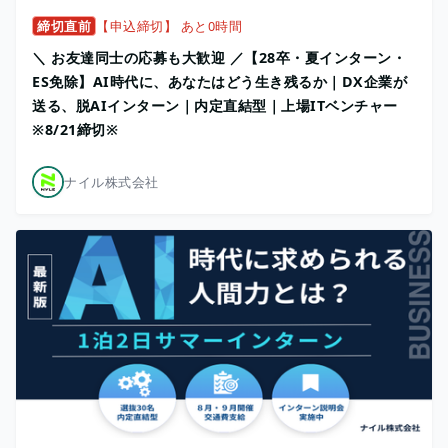
締切直前
【申込締切】 あと0時間
＼ お友達同士の応募も大歓迎 ／【28卒・夏インターン・
ES免除】AI時代に、あなたはどう生き残るか｜DX企業が
送る、脱AIインターン｜内定直結型｜上場ITベンチャー
※8/21締切※
ナイル株式会社