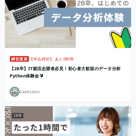
締切直前
【申込締切】 あと0時間
【28卒】IT就活志望者必見！初心者大歓迎のデータ分析
Python体験会🔰
GeekSalon