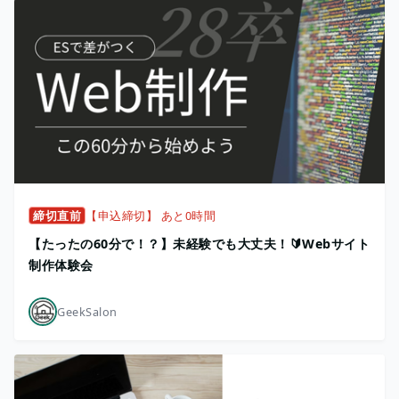
締切直前
【申込締切】 あと0時間
【たったの60分で！？】未経験でも大丈夫！🔰Webサイト
制作体験会
GeekSalon