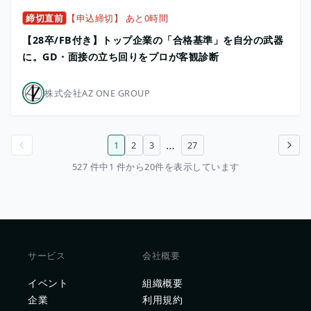
締切直前
【申込締切】 あと0時間
【28卒/FB付き】トップ企業の「合格基準」を自分の武器
に。GD・面接の立ち回りをプロが客観診断
株式会社AZ ONE GROUP
…
1
2
3
27
前のページ
次のページ
527 件中1 件から20件を表示しています
サービス
会社概要
イベント
組織概要
企業
利用規約