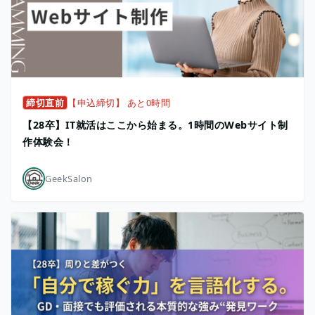
締切直前
【申込締切】 あと0時間
【28卒】IT就活はここから始まる。1時間のWebサイト制
作体験会！
GeekSalon