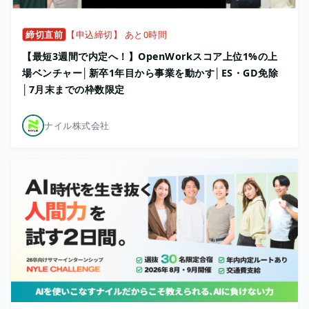
締切直前
【申込締切】 あと0時間
【最短3週間で内定へ！】OpenWorkスコア上位1%の上
場ベンチャー│新卒1年目から事業を動かす│ES・GD免除
│7月末までの枠数限定
ナイル株式会社