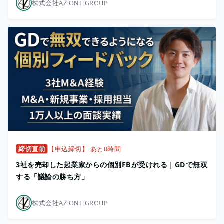
株式会社AZ ONE GROUP
締切直前
【申込締切】 あと0時間
3社を売却した起業家からの個別FBが受けれる｜GDで無双
する「議論の勝ち方」
株式会社AZ ONE GROUP