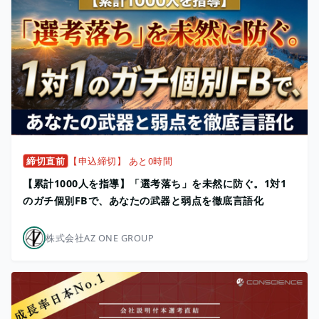
締切直前
【申込締切】 あと0時間
【累計1000人を指導】「選考落ち」を未然に防ぐ。1対1
のガチ個別FBで、あなたの武器と弱点を徹底言語化
株式会社AZ ONE GROUP