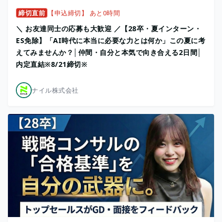
締切直前
【申込締切】 あと0時間
＼ お友達同士の応募も大歓迎 ／【28卒・夏インターン・
ES免除】「AI時代に本当に必要な力とは何か」この夏に考
えてみませんか？│仲間・自分と本気で向き合える2日間│
内定直結※8/21締切※
ナイル株式会社