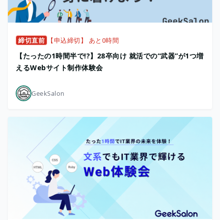
締切直前
【申込締切】 あと0時間
【たったの1時間半で!?】28卒向け 就活での“武器”が1つ増
えるWebサイト制作体験会
GeekSalon