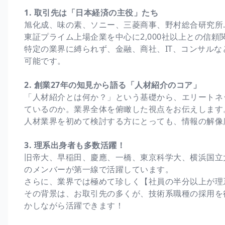
1. 取引先は「日本経済の主役」たち
旭化成、味の素、ソニー、三菱商事、野村総合研究所
東証プライム上場企業を中心に2,000社以上との信頼
特定の業界に縛られず、金融、商社、IT、コンサル
可能です。
2. 創業27年の知見から語る「人材紹介のコア」
「人材紹介とは何か？」という基礎から、エリートネ
ているのか。業界全体を俯瞰した視点をお伝えします
人材業界を初めて検討する方にとっても、情報の解像
3. 理系出身者も多数活躍！
旧帝大、早稲田、慶應、一橋、東京科学大、横浜国立
のメンバーが第一線で活躍しています。
さらに、業界では極めて珍しく【社員の半分以上が理
その背景は、お取引先の多くが、技術系職種の採用を
かしながら活躍できます！