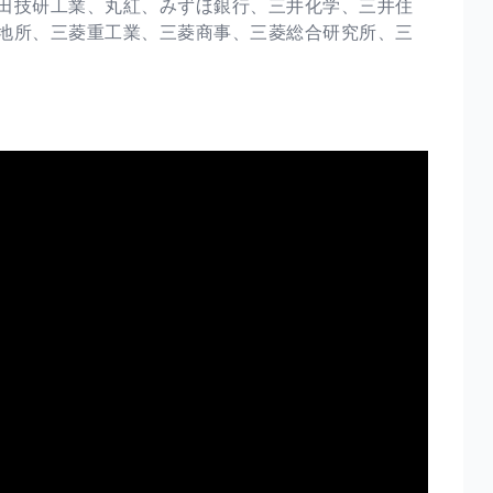
田技研工業、丸紅、みずほ銀行、三井化学、三井住
地所、三菱重工業、三菱商事、三菱総合研究所、三