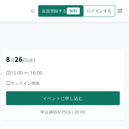
会員登録する
無料
ログインする
サー
検索
8
26
月
日
(水)
15:00
〜
16:00
オンライン開催
イベントに申し込む
申込締切
8/25(火) 20:00