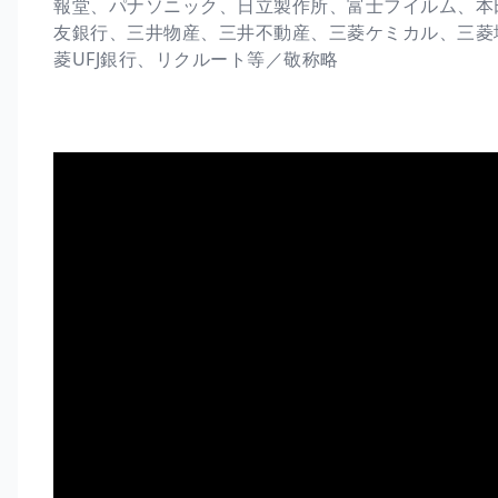
報堂、パナソニック、日立製作所、富士フイルム、本
友銀行、三井物産、三井不動産、三菱ケミカル、三菱
菱UFJ銀行、リクルート等／敬称略