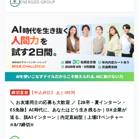
ENERGIZE-GROUP
締切直前
【申込締切】 あと0時間
＼ お友達同士の応募も大歓迎 ／【28卒・夏インターン・
ES免除】AI時代に、あなたはどう生き残るか｜DX企業が
送る、脱AIインターン｜内定直結型｜上場ITベンチャー
※8/7締切※