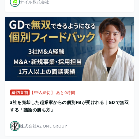
ナイル株式会社
締切直前
【申込締切】 あと0時間
3社を売却した起業家からの個別FBが受けれる｜GDで無双
する「議論の勝ち方」
株式会社AZ ONE GROUP