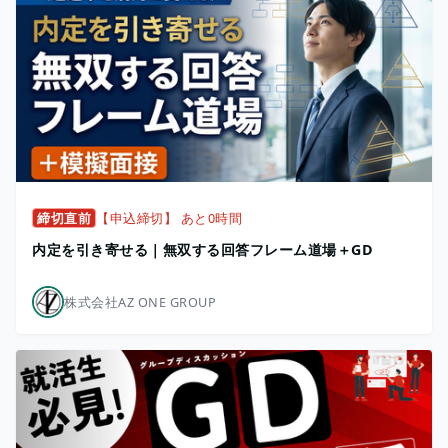
締切直前
【申込締切】 あと0時間
内定を引き寄せる｜無双する回答フレーム道場＋GD
株式会社AZ ONE GROUP