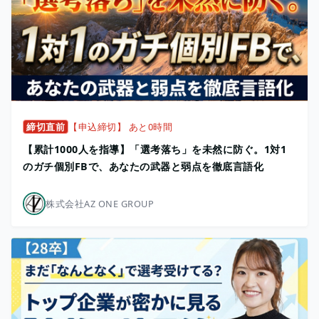
締切直前
【申込締切】 あと0時間
【累計1000人を指導】「選考落ち」を未然に防ぐ。1対1
のガチ個別FBで、あなたの武器と弱点を徹底言語化
株式会社AZ ONE GROUP