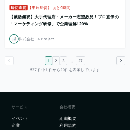
締切直前
【申込締切】 あと0時間
【就活無双】大手代理店・メーカー志望必見！プロ直伝の
「マーケティング研修」で企業理解120%
株式会社 FA Project
…
1
2
3
27
前のページ
次のページ
537 件中1 件から20件を表示しています
サービス
会社概要
イベント
組織概要
企業
利用規約