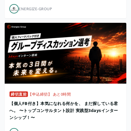
ENERGIZE-GROUP
締切直前
【申込締切】 あと0時間
【個人FB付き】本気になれる何かを、 まだ探している君
へ。 〜トップコンサルタント設計 実践型3daysインター
ンシップ！〜