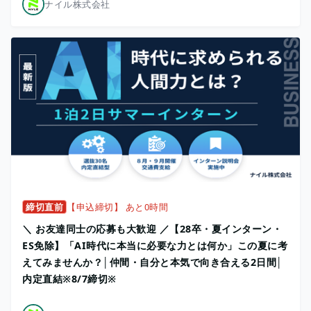
ナイル株式会社
締切直前
【申込締切】 あと0時間
＼ お友達同士の応募も大歓迎 ／【28卒・夏インターン・
ES免除】「AI時代に本当に必要な力とは何か」この夏に考
えてみませんか？│仲間・自分と本気で向き合える2日間│
内定直結※8/7締切※