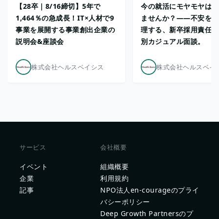
【28卒｜8/16締切】5年で
今の就活にモヤモヤは残
1,464％の急成長！IT×人材で9
ませんか？——不安を一
事業を展開する事業創出企業の
理する、新卒採用責任者
説明会&座談会
別カジュアル面談。
株式会社ヘルスベイシス
株式会社ヘルスベイ
サービス
会社概要
イベント
組織概要
企業
利用規約
記事
NPO法人en-courageのプライ
バシーポリシー
Deep Growth Partnersのプ