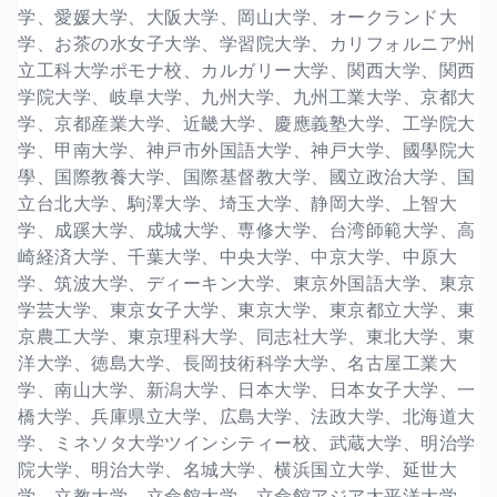
学、愛媛大学、大阪大学、岡山大学、オークランド大
学、お茶の水女子大学、学習院大学、カリフォルニア州
立工科大学ポモナ校、カルガリー大学、関西大学、関西
学院大学、岐阜大学、九州大学、九州工業大学、京都大
学、京都産業大学、近畿大学、慶應義塾大学、工学院大
学、甲南大学、神戸市外国語大学、神戸大学、國學院大
學、国際教養大学、国際基督教大学、國立政治大学、国
立台北大学、駒澤大学、埼玉大学、静岡大学、上智大
学、成蹊大学、成城大学、専修大学、台湾師範大学、高
崎経済大学、千葉大学、中央大学、中京大学、中原大
学、筑波大学、ディーキン大学、東京外国語大学、東京
学芸大学、東京女子大学、東京大学、東京都立大学、東
京農工大学、東京理科大学、同志社大学、東北大学、東
洋大学、徳島大学、長岡技術科学大学、名古屋工業大
学、南山大学、新潟大学、日本大学、日本女子大学、一
橋大学、兵庫県立大学、広島大学、法政大学、北海道大
学、ミネソタ大学ツインシティー校、武蔵大学、明治学
院大学、明治大学、名城大学、横浜国立大学、延世大
学、立教大学、立命館大学、立命館アジア太平洋大学、