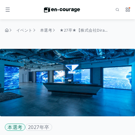
検索
サー
メニュー
イベント
本選考
★27卒★【株式会社Dirabto】コンサルタント職（アナリストポジション）
トップページ
本選考
2027年卒