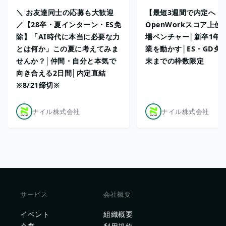
＼ お友達同士の応募も大歓迎
【最短3週間で内定へ！
／【28卒・夏インターン・ES免
OpenWorkスコア上位
除】「AI時代に本当に必要な力
場ベンチャー│新卒1年
とは何か」この夏に考えてみま
業を動かす│ES・GD免
せんか？│仲間・自分と本気で
末までの枠数限定
向き合える2日間│内定直結
※8/21締切※
ナイル株式会社
ナイル株式会社
サービス
会社概要
イベント
組織概要