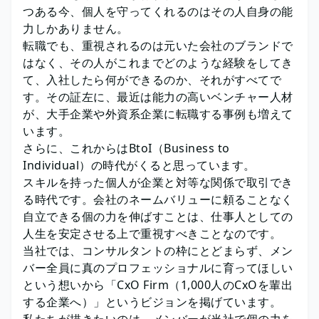
つある今、個人を守ってくれるのはその人自身の能
力しかありません。
転職でも、重視されるのは元いた会社のブランドで
はなく、その人がこれまでどのような経験をしてき
て、入社したら何ができるのか、それがすべてで
す。その証左に、最近は能力の高いベンチャー人材
が、大手企業や外資系企業に転職する事例も増えて
います。
さらに、これからはBtoI（Business to
Individual）の時代がくると思っています。
スキルを持った個人が企業と対等な関係で取引でき
る時代です。会社のネームバリューに頼ることなく
自立できる個の力を伸ばすことは、仕事人としての
人生を安定させる上で重視すべきことなのです。
当社では、コンサルタントの枠にとどまらず、メン
バー全員に真のプロフェッショナルに育ってほしい
という想いから「CxO Firm（1,000人のCxOを輩出
する企業へ）」というビジョンを掲げています。
私たちが描きたいのは、メンバーが当社で個の力を