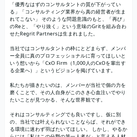
「優秀なはずのコンサルタントの質が下がってい
る」「コンサルティング業界から真の経営者が生ま
れてこない」 そのような問題意識のもと、「再び」
のReと、「やり抜く」という意味のGritを組み合わ
せたRegrit Partnersは生まれました。
当社ではコンサルタントの枠にとどまらず、メンバ
ー全員に真のプロフェッショナルに育ってほしいと
いう想いから「CxO Firm（1,000人のCxOを輩出す
る企業へ）」というビジョンを掲げています。
私たちが描きたいのは、メンバーが当社で個の力を
磨くことで、その人自身がこのさき心血注いでやり
たいことが見つかる、そんな世界観です。
それはコンサルティングでも良いですし、仮に別
の、当社では叶えられないことならば、それができ
る環境に迷わず羽ばたいてほしい。 しかし、やるか
らには「私はこの分野の第一人者だ」と言える人材