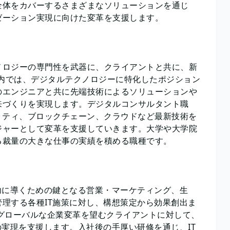
全体をカバーするさまざまなソリューションを通じ
ゼーション実現に向けた変革を支援します。
ノロジーの専門性を武器に、クライアントと共に、新
プ内では、デジタルテクノロジーに特化したポジション
のエンジニアと共に先端技術によるソリューションや
来づくりを実現します。デジタルコンサルタント職
リティ、ブロックチェーン、クラウドなど最新技術を
ジャーとして変革を支援していきます。大学や大学院
る裁量の大きな仕事の実績を積める職種です。
功に導くための鍵となる営業・マーケティング、生
理する各種IT施策に対し、構想策定から効果創出ま
グローバルな企業変革を望むクライアントに対して、
の実現を支援します。入社後の手厚い研修を通じ、IT