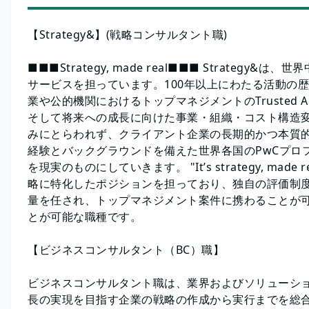
【Strategy&】(戦略コンサルタント職)
■■■Strategy, made real■■■ Strate
サービスを担っています。100年以上にわたる活動の
業や公的機関におけるトップマネジメントのTrusted 
そして将来への成長に向けた事業・組織・コスト構造
みにとらわれず、クライアント企業の長期的かつ本質
経験とバックグラウンドを備えた世界各国のPwCプロ
を現実のものにしていきます。 "It’s strategy, made
略に特化したポジションを担っており、独自の評価制度
量を任され、トップマネジメント案件に携わることが
とが可能な職種です。
【ビジネスコンサルタント（BC）職】
ビジネスコンサルタント職は、業界およびソリューシ
長の実現を目指す企業の戦略の作成から実行までを総