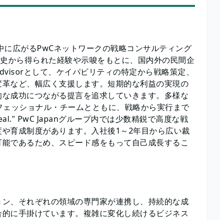
gy&は、世界中に広がるPwCネットワークの戦略コンサルティング
歴史から得られた経験や示唆をもとに、国内外の民間企
Advisorとして、ケイパビリティの特定から戦略策定、
変革など、幅広く支援します。短期的な利益の実現の
的な成功につながる提言を追求していきます。多様な
フェッショナル・チームとともに、戦略から実行まで
 real." PwC Japanグループ内では少数精鋭で高度な戦
や育成制度があります。入社後1～2年目から広い裁
可能であるため、スピード感をもって自己成長するこ
ョン、それぞれの領域の専門家が連携し、持続的な成
合的に手掛けています。複雑に変化し続けるビジネス