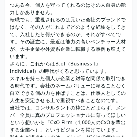
つある今、個人を守ってくれるのはその人自身の能
力しかありません。
転職でも、重視されるのは元いた会社のブランドで
はなく、その人がこれまでどのような経験をしてき
て、入社したら何ができるのか、それがすべてで
す。その証左に、最近は能力の高いベンチャー人材
が、大手企業や外資系企業に転職する事例も増えて
います。
さらに、これからはBtoI（Business to
Individual）の時代がくると思っています。
スキルを持った個人が企業と対等な関係で取引でき
る時代です。会社のネームバリューに頼ることなく
自立できる個の力を伸ばすことは、仕事人としての
人生を安定させる上で重視すべきことなのです。
当社では、コンサルタントの枠にとどまらず、メン
バー全員に真のプロフェッショナルに育ってほしい
という想いから「CxO Firm（1,000人のCxOを輩出
する企業へ）」というビジョンを掲げています。
私たちが描きたいのは、メンバーが当社で個の力を