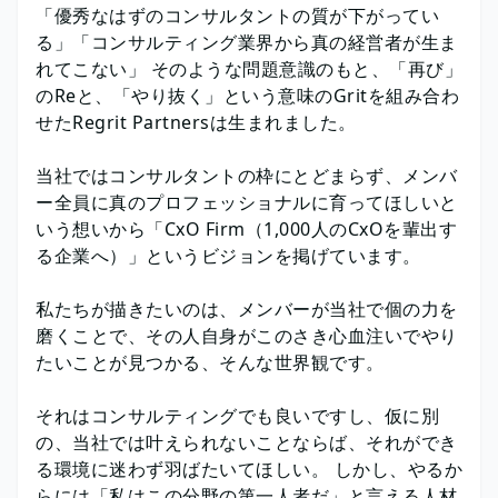
「優秀なはずのコンサルタントの質が下がってい
る」「コンサルティング業界から真の経営者が生ま
れてこない」 そのような問題意識のもと、「再び」
のReと、「やり抜く」という意味のGritを組み合わ
せたRegrit Partnersは生まれました。
当社ではコンサルタントの枠にとどまらず、メンバ
ー全員に真のプロフェッショナルに育ってほしいと
いう想いから「CxO Firm（1,000人のCxOを輩出す
る企業へ）」というビジョンを掲げています。
私たちが描きたいのは、メンバーが当社で個の力を
磨くことで、その人自身がこのさき心血注いでやり
たいことが見つかる、そんな世界観です。
それはコンサルティングでも良いですし、仮に別
の、当社では叶えられないことならば、それができ
る環境に迷わず羽ばたいてほしい。 しかし、やるか
らには「私はこの分野の第一人者だ」と言える人材