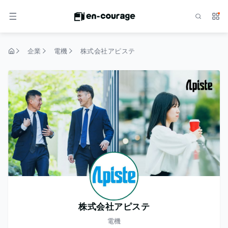
検索
サー
メニュー
企業
電機
株式会社アピステ
トップページ
株式会社アピステ
電機