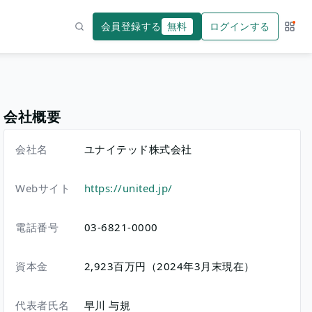
会員登録する
無料
ログインする
サー
検索
会社概要
会社名
ユナイテッド株式会社
Webサイト
https://united.jp/
電話番号
03-6821-0000
資本金
2,923百万円（2024年3月末現在）
代表者氏名
早川 与規