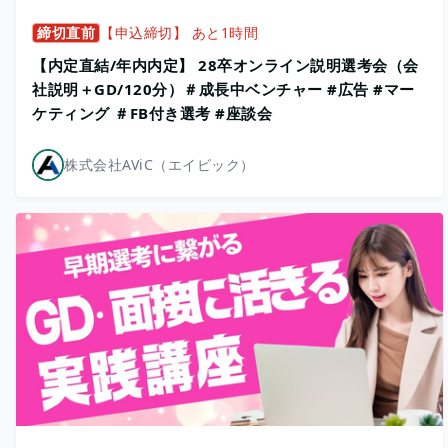
締切直前
【申込締切】 あと1時間
【内定直結/年内内定】 28卒オンライン説明選考会（会
社説明＋GD/120分）＃成長中ベンチャー #広告 #マー
ケティング ＃FB付き選考 #座談会
株式会社AViC（エイビック）