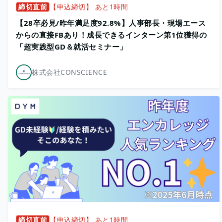
締切直前
【申込締切】 あと1時間
【28卒必見/昨年満⾜度92.8%】人事部長・現場エース
からの直接FBあり！成長できるインターン第1位獲得の
「超実践型GD＆就活セミナー」
株式会社CONSCIENCE
締切直前
【申込締切】 あと1時間