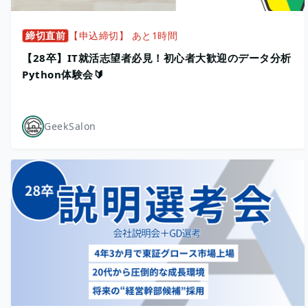
締切直前
【申込締切】 あと1時間
【28卒】IT就活志望者必見！初心者大歓迎のデータ分析
Python体験会🔰
GeekSalon