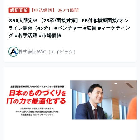
締切直前
【申込締切】 あと1時間
※50人限定※ 【28卒/面接対策】 FB付き模擬面接/オン
ライン開催（45分） #ベンチャー #広告 #マーケティン
グ #若手活躍 #市場価値
株式会社AViC（エイビック）