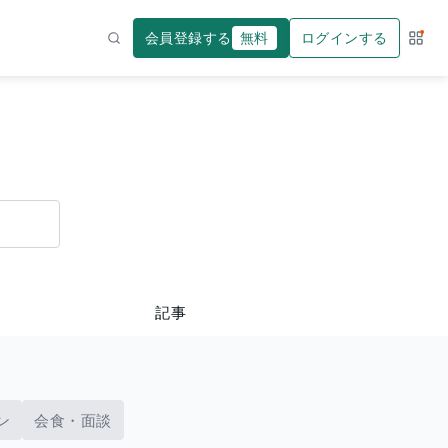
会員登録する
無料
ログインする
サー
検索
記事
ン
会食・面談