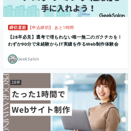
締切直前
【申込締切】 あと1時間
【28卒必見】選考で埋もれない唯一無二のガクチカを！
わずか90分で未経験からIT実績を作るWeb制作体験会
GeekSalon