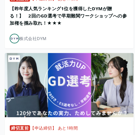
【昨年度人気ランキング1位を獲得したDYMが贈
る！】 2回のGD選考で早期難関ワークショップへの参
加権を掴み取れ！★★★
株式会社DYM
締切直前
【申込締切】 あと1時間