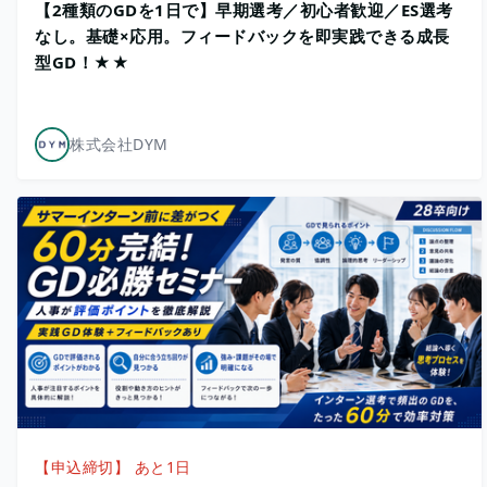
【2種類のGDを1日で】早期選考／初心者歓迎／ES選考
なし。基礎×応用。フィードバックを即実践できる成長
型GD！★★
株式会社DYM
【申込締切】 あと1日