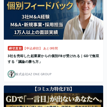
締切直前
【申込締切】 あと0時間
3社を売却した起業家からの個別FBが受けれる｜GDで無双
する「議論の勝ち方」
株式会社AZ ONE GROUP