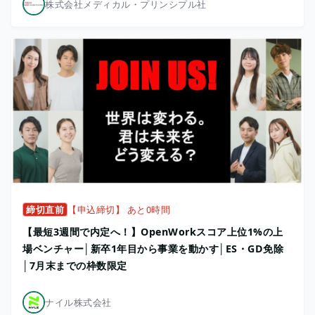
株式会社メディカル・プリンシプル社
締切直前
【申込締切】 あと0時間
【最短3週間で内定へ！】OpenWorkスコア上位1%の上
場ベンチャー│新卒1年目から事業を動かす│ES・GD免除
│7月末までの枠数限定
ナイル株式会社