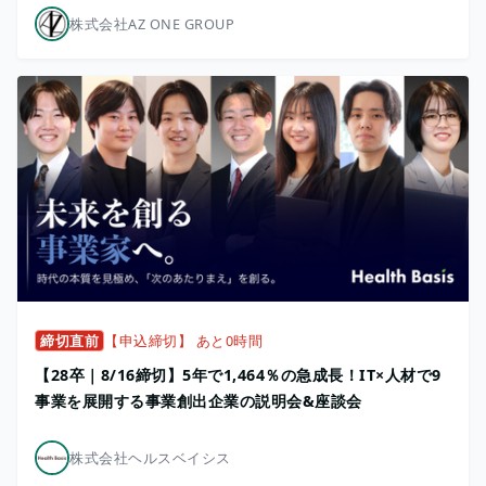
株式会社AZ ONE GROUP
締切直前
【申込締切】 あと0時間
【28卒｜8/16締切】5年で1,464％の急成長！IT×人材で9
事業を展開する事業創出企業の説明会&座談会
株式会社ヘルスベイシス