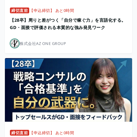
締切直前
【申込締切】 あと0時間
【28卒】周りと差がつく「自分で稼ぐ力」を言語化する。
GD・面接で評価される本質的な強み発見ワーク
株式会社AZ ONE GROUP
締切直前
【申込締切】 あと0時間