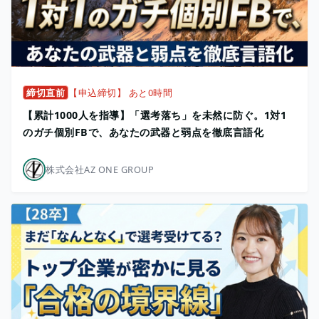
締切直前
【申込締切】 あと0時間
【累計1000人を指導】「選考落ち」を未然に防ぐ。1対1
のガチ個別FBで、あなたの武器と弱点を徹底言語化
株式会社AZ ONE GROUP