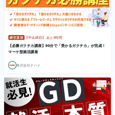
締切直前
【申込締切】 あと0時間
【必勝ガクチカ講座】90分で「受かるガクチカ」が完成！
マーケ型就活講座
株式会社ナハト