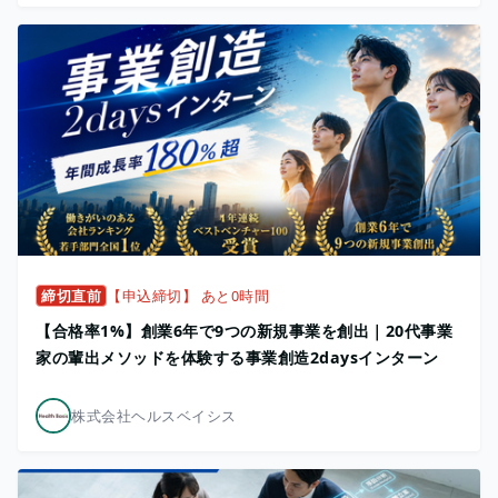
締切直前
【申込締切】 あと0時間
【合格率1%】創業6年で9つの新規事業を創出｜20代事業
家の輩出メソッドを体験する事業創造2daysインターン
株式会社ヘルスベイシス