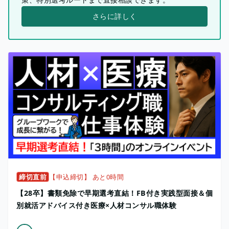
さらに詳しく
締切直前
【申込締切】 あと0時間
【28卒】書類免除で早期選考直結！FB付き実践型面接＆個
別就活アドバイス付き医療×人材コンサル職体験