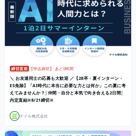
締切直前
【申込締切】 あと0時間
＼ お友達同士の応募も大歓迎 ／【28卒・夏インターン・
ES免除】「AI時代に本当に必要な力とは何か」この夏に考
えてみませんか？│仲間・自分と本気で向き合える2日間│
内定直結※8/21締切※
ナイル株式会社