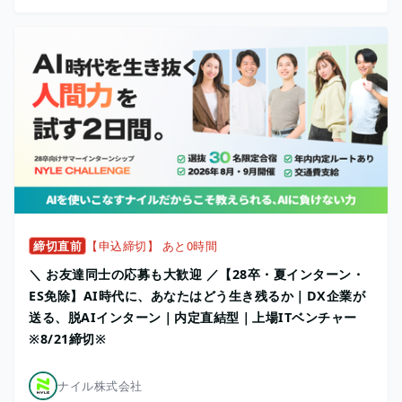
締切直前
【申込締切】 あと0時間
＼ お友達同士の応募も大歓迎 ／【28卒・夏インターン・
ES免除】AI時代に、あなたはどう生き残るか｜DX企業が
送る、脱AIインターン｜内定直結型｜上場ITベンチャー
※8/21締切※
ナイル株式会社