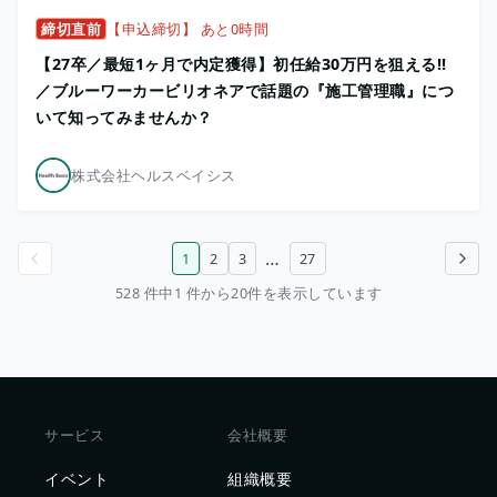
締切直前
【申込締切】 あと0時間
【27卒／最短1ヶ月で内定獲得】初任給30万円を狙える!!
／ブルーワーカービリオネアで話題の『施工管理職』につ
いて知ってみませんか？
株式会社ヘルスベイシス
…
1
2
3
27
前のページ
次のページ
528 件中1 件から20件を表示しています
サービス
会社概要
イベント
組織概要