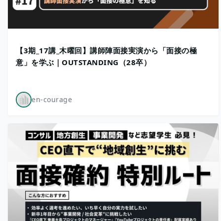
【3期_17講_木曜回】講師陣面接実演から「面接の極
意」を学ぶ｜OUTSTANDING（28卒）
en-courage