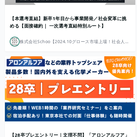
【本選考直結】新卒1年目から事業開発／社会変革に挑
める【面接確約｜ 一次選考直結特別ルート】
株式会社Schoo【2024.10グロース市場上場！社会人教育/地方創生/高等教育DX/新規事業多数】
【28卒プレエントリー｜文理不問】「アロンアルフア」