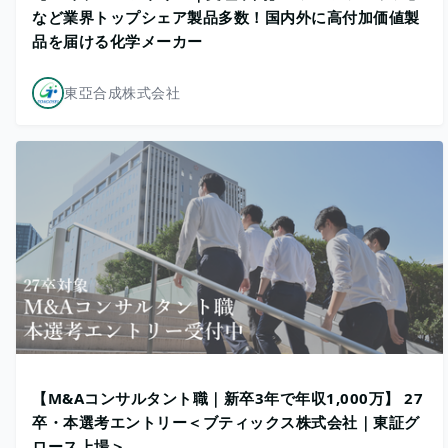
など業界トップシェア製品多数！国内外に高付加価値製
品を届ける化学メーカー
東亞合成株式会社
【M&Aコンサルタント職｜新卒3年で年収1,000万】 27
卒・本選考エントリー＜ブティックス株式会社｜東証グ
ロース上場＞