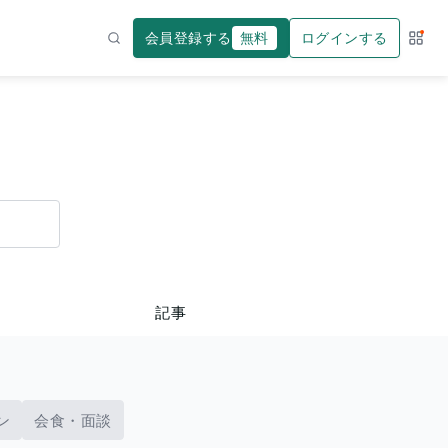
会員登録する
無料
ログインする
サー
検索
記事
ン
会食・面談