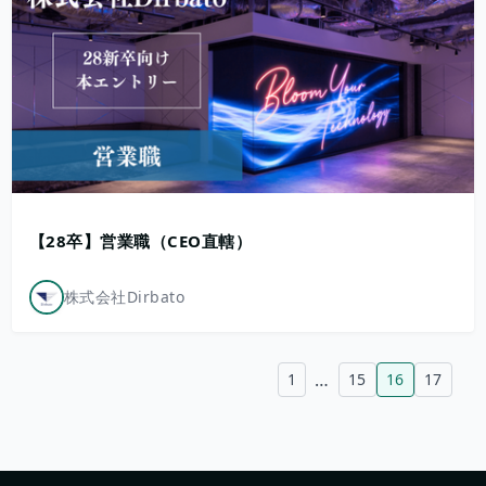
【28卒】営業職（CEO直轄）
株式会社Dirbato
…
1
15
16
17