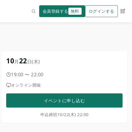
会員登録する
無料
ログインする
サー
検索
10
22
月
日
(木)
19:00
〜
22:00
オンライン開催
イベントに申し込む
申込締切
10/22(木) 22:00