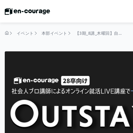
イベント
本部イベント
【3期_8講_木曜回】自分に合った企業を探す「就活の軸の作り方」を知る｜OUTSTANDING（28卒）
トップページ