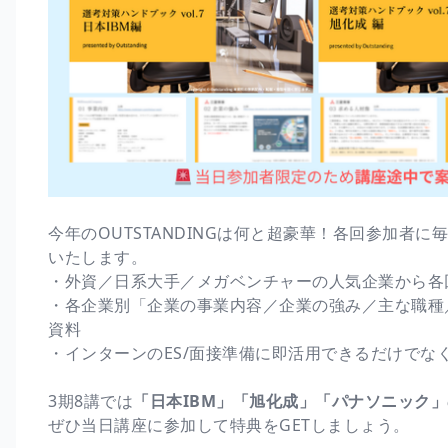
今年のOUTSTANDINGは何と超豪華！各回参加者に
いたします。
・外資／日系大手／メガベンチャーの人気企業から各
・各企業別「企業の事業内容／企業の強み／主な職種
資料
・インターンのES/面接準備に即活用できるだけでな
3期8講では
「日本IBM」「旭化成」「パナソニック」
ぜひ当日講座に参加して特典をGETしましょう。