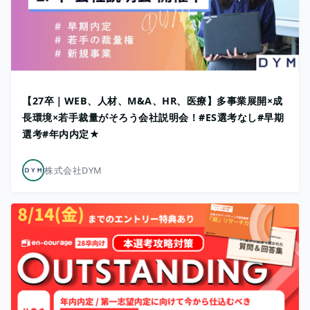
【27卒｜WEB、人材、M&A、HR、医療】多事業展開×成
長環境×若手裁量がそろう会社説明会！#ES選考なし#早期
選考#年内内定★
株式会社DYM