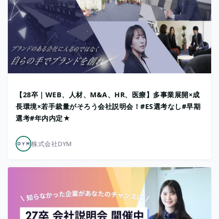
【28卒｜WEB、人材、M&A、HR、医療】多事業展開×成
長環境×若手裁量がそろう会社説明会！#ES選考なし#早期
選考#年内内定★
株式会社DYM