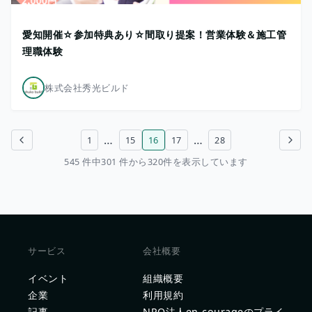
愛知開催☆参加特典あり☆間取り提案！営業体験＆施工管
理職体験
株式会社秀光ビルド
…
…
1
15
16
17
28
前のページ
次のページ
545 件中301 件から320件を表示しています
サービス
会社概要
イベント
組織概要
企業
利用規約
記事
NPO法人en-courageのプライ