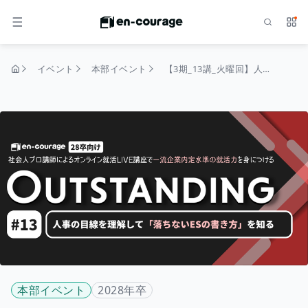
検索
サー
メニュー
イベント
本部イベント
【3期_13講_火曜回】人事の目線を理解して「落ちないESの書き方」を知る｜OUTSTANDING（28卒）
トップページ
本部イベント
2028年卒