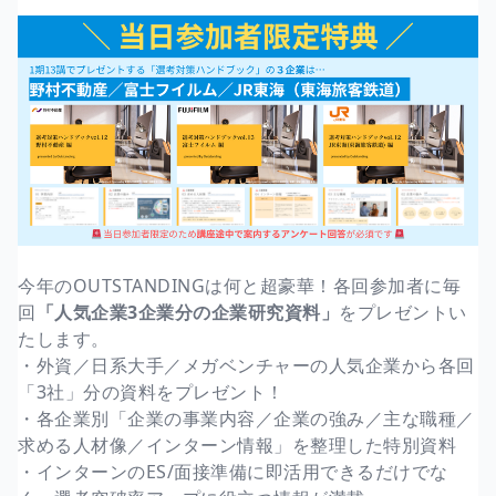
今年のOUTSTANDINGは何と超豪華！各回参加者に毎
回
「人気企業3企業分の企業研究資料」
をプレゼントい
たします。
・外資／日系大手／メガベンチャーの人気企業から各回
「3社」分の資料をプレゼント！
・各企業別「企業の事業内容／企業の強み／主な職種／
求める人材像／インターン情報」を整理した特別資料
・インターンのES/面接準備に即活用できるだけでな