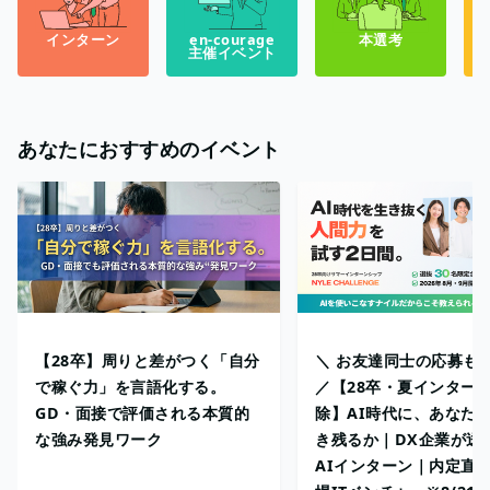
インターン
en-courage
本選考
主催イベント
あなたにおすすめのイベント
【28卒】周りと差がつく「自分
＼ お友達同士の応募も
で稼ぐ力」を言語化する。
／【28卒・夏インターン
GD・面接で評価される本質的
除】AI時代に、あなた
な強み発見ワーク
き残るか｜DX企業が送
AIインターン｜内定直