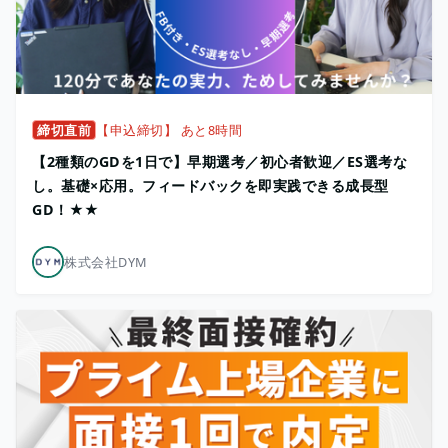
締切直前
【申込締切】 あと8時間
【2種類のGDを1日で】早期選考／初心者歓迎／ES選考な
し。基礎×応用。フィードバックを即実践できる成長型
GD！★★
株式会社DYM