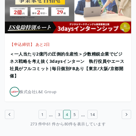
【申込締切】 あと2日
＜一人当たり2億円の圧倒的生産性＞少数精鋭企業でビジ
ネス戦略を考え抜く3daysインターン 執行役員やエース
社員がフルコミット|毎日個別FBあり【東京/大阪/京都開
催】
株式会社L&E Group
…
…
1
3
4
5
14
前のページ
次のページ
273 件中61 件から80件を表示しています