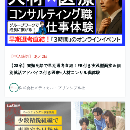
【申込締切】 あと2日
【28卒】書類免除で早期選考直結！FB付き実践型面接＆個
別就活アドバイス付き医療×人材コンサル職体験
株式会社メディカル・プリンシプル社