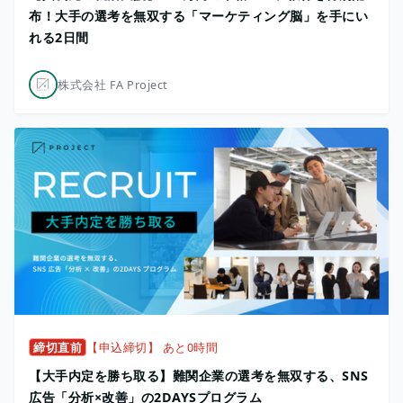
布！大手の選考を無双する「マーケティング脳」を手にい
れる2日間
株式会社 FA Project
締切直前
【申込締切】 あと0時間
【大手内定を勝ち取る】難関企業の選考を無双する、SNS
広告「分析×改善」の2DAYSプログラム