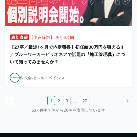
締切直前
【申込締切】 あと0時間
【27卒／最短1ヶ月で内定獲得】初任給30万円を狙える!!
／ブルーワーカービリオネアで話題の『施工管理職』につ
いて知ってみませんか？
株式会社ヘルスベイシス
…
1
2
3
27
前のページ
次のページ
537 件中1 件から20件を表示しています