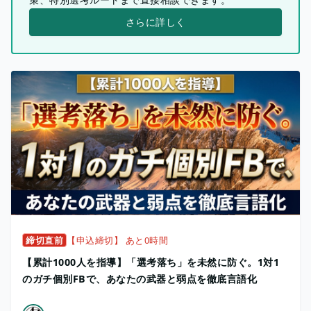
さらに詳しく
締切直前
【申込締切】 あと0時間
【累計1000人を指導】「選考落ち」を未然に防ぐ。1対1
のガチ個別FBで、あなたの武器と弱点を徹底言語化