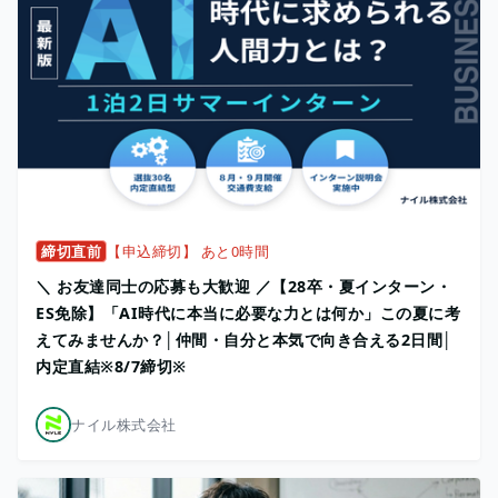
締切直前
【申込締切】 あと0時間
＼ お友達同士の応募も大歓迎 ／【28卒・夏インターン・
ES免除】「AI時代に本当に必要な力とは何か」この夏に考
えてみませんか？│仲間・自分と本気で向き合える2日間│
内定直結※8/7締切※
ナイル株式会社