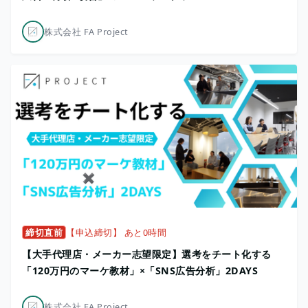
株式会社 FA Project
締切直前
【申込締切】 あと0時間
【大手代理店・メーカー志望限定】選考をチート化する
「120万円のマーケ教材」×「SNS広告分析」2DAYS
株式会社 FA Project