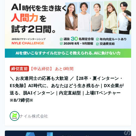
締切直前
【申込締切】 あと0時間
＼ お友達同士の応募も大歓迎 ／【28卒・夏インターン・
ES免除】AI時代に、あなたはどう生き残るか｜DX企業が
送る、脱AIインターン｜内定直結型｜上場ITベンチャー
※8/7締切※
ナイル株式会社