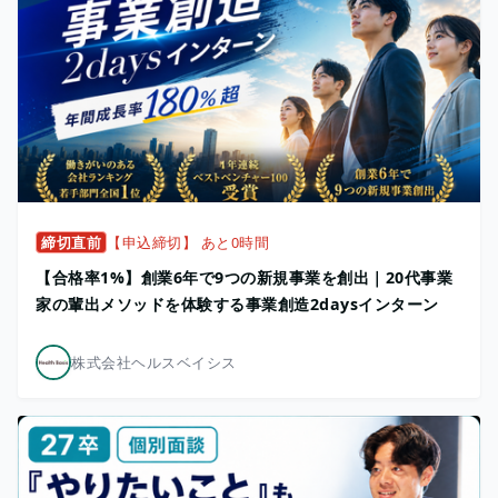
締切直前
【申込締切】 あと0時間
【合格率1%】創業6年で9つの新規事業を創出｜20代事業
家の輩出メソッドを体験する事業創造2daysインターン
株式会社ヘルスベイシス