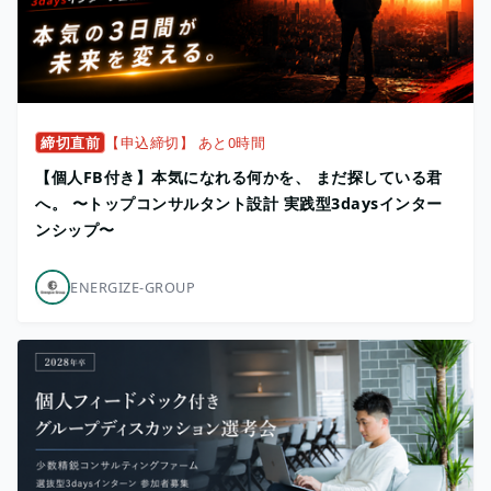
締切直前
【申込締切】 あと0時間
【個人FB付き】本気になれる何かを、 まだ探している君
へ。 〜トップコンサルタント設計 実践型3daysインター
ンシップ〜
ENERGIZE-GROUP