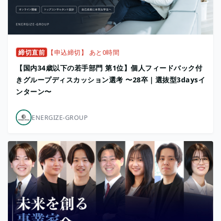
締切直前
【申込締切】 あと0時間
【国内34歳以下の若手部門 第1位】個人フィードバック付
きグループディスカッション選考 〜28卒｜選抜型3daysイ
ンターン〜
ENERGIZE-GROUP