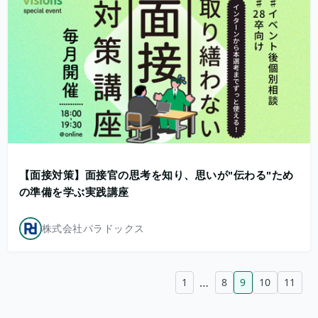
【面接対策】面接官の思考を知り、思いが"伝わる"ため
の準備を学ぶ実践講座
株式会社パラドックス
…
1
8
9
10
11