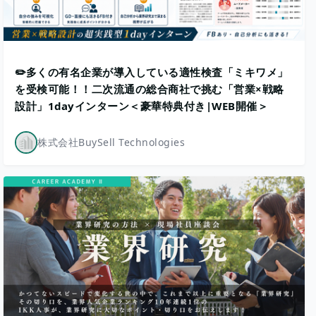
✏️多くの有名企業が導入している適性検査「ミキワメ」
を受検可能！！二次流通の総合商社で挑む「営業×戦略
設計」1dayインターン＜豪華特典付き|WEB開催＞
株式会社BuySell Technologies