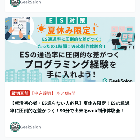
GeekSalon
締切直前
【申込締切】 あと0時間
【就活初心者・ES通らない人必見】夏休み限定！ESの通過
率に圧倒的な差がつく！90分で出来るweb制作体験会！
GeekSalon