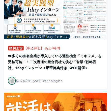
締切直前
【申込締切】 あと0時間
✏️多くの有名企業が導入している適性検査「ミキワメ」を
受検可能！！二次流通の総合商社で挑む「営業×戦略設
計」1dayインターン＜豪華特典付き|WEB開催＞
株式会社BuySell Technologies