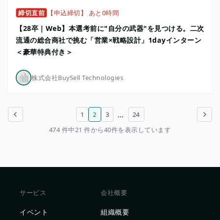
締切直前
【申込締切】 あと0時間
【28卒｜Web】本選考前に"自分の武器"を見つける。二次
流通の総合商社で挑む「営業×戦略設計」1dayインターン
＜豪華特典付き＞
株式会社BuySell Technologies
…
1
2
3
24
前のページ
次のページ
474 件中21 件から40件を表示しています
サービス
会社概要
イベント
組織概要