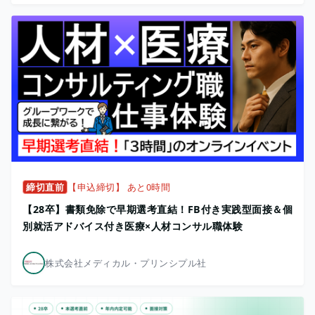
締切直前
【申込締切】 あと0時間
【28卒】書類免除で早期選考直結！FB付き実践型面接＆個
別就活アドバイス付き医療×人材コンサル職体験
株式会社メディカル・プリンシプル社