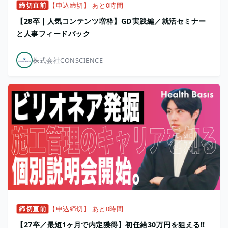
締切直前
【申込締切】 あと0時間
【28卒｜人気コンテンツ増枠】GD実践編／就活セミナー
と人事フィードバック
株式会社CONSCIENCE
締切直前
【申込締切】 あと0時間
【27卒／最短1ヶ月で内定獲得】初任給30万円を狙える!!