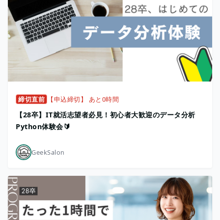
締切直前
【申込締切】 あと0時間
【28卒】IT就活志望者必見！初心者大歓迎のデータ分析
Python体験会🔰
GeekSalon