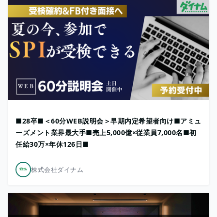
■28卒■＜60分WEB説明会＞早期内定希望者向け■アミュ
ーズメント業界最大手■売上5,000億×従業員7,000名■初
任給30万×年休126日■
株式会社ダイナム