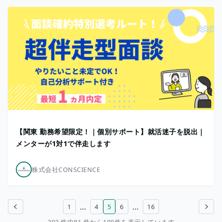
【関東 勤務希望限定！｜個別サポート】就活迷子を脱出｜
メンターが1対1で伴走します
株式会社CONSCIENCE
…
…
1
4
5
6
16
前のページ
次のページ