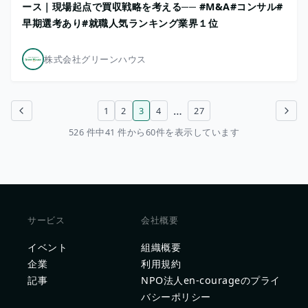
ース｜現場起点で買収戦略を考える── #M&A#コンサル#
早期選考あり#就職人気ランキング業界１位
株式会社グリーンハウス
…
1
2
3
4
27
前のページ
次のページ
526 件中41 件から60件を表示しています
サービス
会社概要
イベント
組織概要
企業
利用規約
記事
NPO法人en-courageのプライ
バシーポリシー