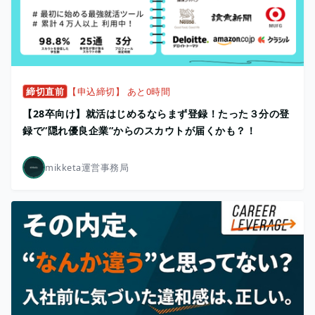
締切直前
【申込締切】 あと0時間
【28卒向け】就活はじめるならまず登録！たった３分の登
録で”隠れ優良企業”からのスカウトが届くかも？！
mikketa運営事務局