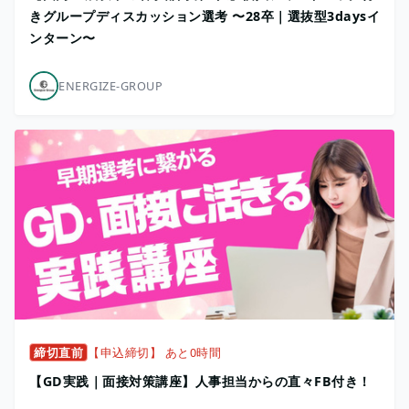
きグループディスカッション選考 〜28卒｜選抜型3daysイ
ンターン〜
ENERGIZE-GROUP
締切直前
【申込締切】 あと0時間
【GD実践｜面接対策講座】人事担当からの直々FB付き！