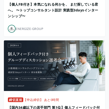
【個人FB付き】本気になれる何かを、 まだ探している君
へ。 〜トップコンサルタント設計 実践型3daysインター
ンシップ〜
ENERGIZE-GROUP
締切直前
【申込締切】 あと0時間
【国内34歳以下の若手部門 第1位】個人フィードバック付