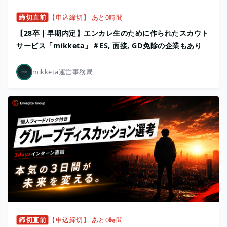
締切直前
【申込締切】 あと0時間
【28卒｜早期内定】エンカレ生のために作られたスカウト
サービス「mikketa」＃ES, 面接, GD免除の企業もあり
mikketa運営事務局
締切直前
【申込締切】 あと0時間