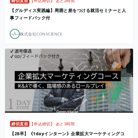
締切直前
【申込締切】 あと2時間
【グルディス実践編】周囲と差をつける就活セミナーと人
事フィードバック付
株式会社CONSCIENCE
締切直前
【申込締切】 あと3時間
​【28卒】《1dayインターン》企業拡大マーケティングコ