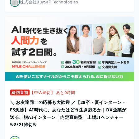
株式会社BuySell Technologies
締切直前
【申込締切】 あと0時間
＼ お友達同士の応募も大歓迎 ／【28卒・夏インターン・
ES免除】AI時代に、あなたはどう生き残るか｜DX企業が
送る、脱AIインターン｜内定直結型｜上場ITベンチャー
※8/21締切※