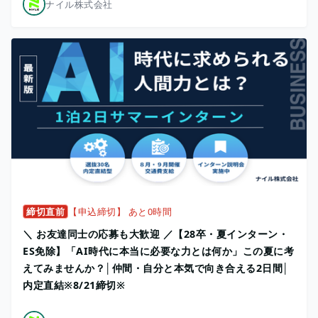
ナイル株式会社
締切直前
【申込締切】 あと0時間
＼ お友達同士の応募も大歓迎 ／【28卒・夏インターン・
ES免除】「AI時代に本当に必要な力とは何か」この夏に考
えてみませんか？│仲間・自分と本気で向き合える2日間│
内定直結※8/21締切※