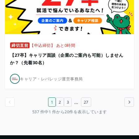
締切直前
【申込締切】 あと0時間
【27卒】キャリア面談（企業のご案内も可能）しません
か？（先着30名）
キャリア・レバレッジ運営事務局
…
1
2
3
27
前のページ
次のページ
537 件中1 件から20件を表示しています