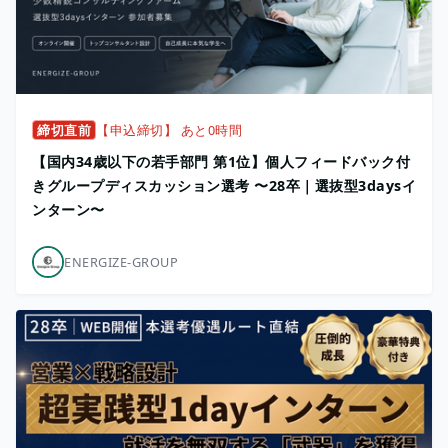
締切直前
【申込締切】 あと0時間
【国内34歳以下の若手部門 第1位】個人フィードバック付
きグループディスカッション選考 〜28卒｜選抜型3daysイ
ンターン〜
ENERGIZE-GROUP