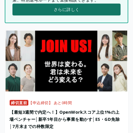
さらに詳しく
締切直前
【申込締切】 あと0時間
【最短3週間で内定へ！】OpenWorkスコア上位1%の上
場ベンチャー│新卒1年目から事業を動かす│ES・GD免除
│7月末までの枠数限定