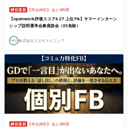
締切直前
【申込締切】 あと0時間
【openwork評価スコア4.27 上位1%】サマーインターン
シップ説明選考会兼座談会（ES免除）
株式会社コスモスイニシア
締切直前
【申込締切】 あと0時間