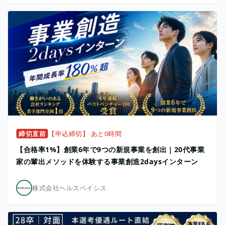
締切直前
【申込締切】 あと0時間
【合格率1%】創業6年で9つの新規事業を創出｜20代事業
家の輩出メソッドを体験する事業創造2daysインターン
株式会社ヘルスベイシス