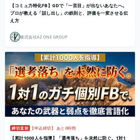
【コミュ力特化FB】GDで「一言目」が出ないあなたへ。
プロが教える「話し出し」の鉄則と、評価を一変させる伝
え方
株式会社AZ ONE GROUP
締切直前
【申込締切】 あと0時間
【累計1000人を指導】「選考落ち」を未然に防ぐ。1対1