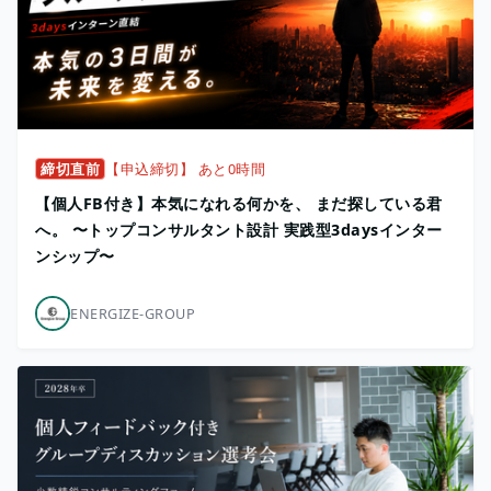
締切直前
【申込締切】 あと0時間
【個人FB付き】本気になれる何かを、 まだ探している君
へ。 〜トップコンサルタント設計 実践型3daysインター
ンシップ〜
ENERGIZE-GROUP