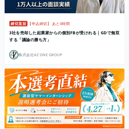
締切直前
【申込締切】 あと0時間
3社を売却した起業家からの個別FBが受けれる｜GDで無双
する「議論の勝ち方」
株式会社AZ ONE GROUP