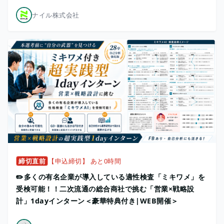
ナイル株式会社
締切直前
【申込締切】 あと0時間
✏️多くの有名企業が導入している適性検査「ミキワメ」を
受検可能！！二次流通の総合商社で挑む「営業×戦略設
計」1dayインターン＜豪華特典付き|WEB開催＞