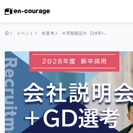
イベント
本選考
※早期限定※ 【28卒/本選考】 20代で圧倒的な成長を実現したいあなたへ。（会社説明＋GD/120分/オンライン開催）#ベンチャー #広告 #マーケティング #FB付き選考 #若手活躍 #市場価値
トップページ