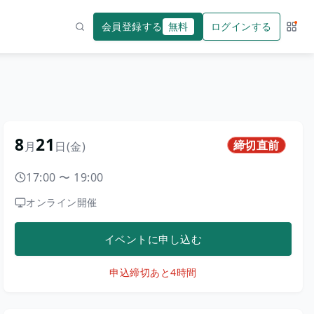
会員登録する
無料
ログインする
サー
検索
8
21
締切直前
月
日
(金)
17:00
〜
19:00
オンライン開催
イベントに申し込む
申込締切
あと4時間