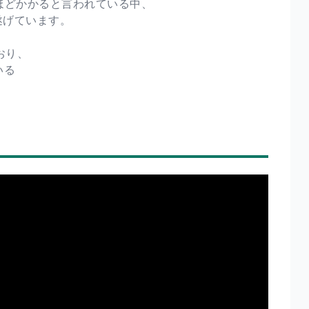
年ほどかかると言われている中、
遂げています。
おり、
いる