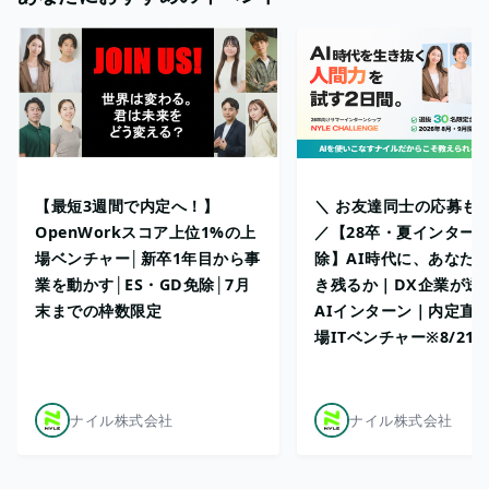
【最短3週間で内定へ！】
＼ お友達同士の応募も
OpenWorkスコア上位1%の上
／【28卒・夏インターン
場ベンチャー│新卒1年目から事
除】AI時代に、あなた
業を動かす│ES・GD免除│7月
き残るか｜DX企業が送
末までの枠数限定
AIインターン｜内定直
場ITベンチャー※8/21
ナイル株式会社
ナイル株式会社