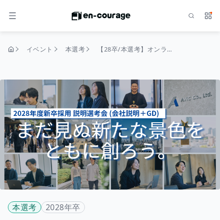
検索
サー
メニュー
イベント
本選考
【28卒/本選考】オンライン説明選考会（会社説明＋GD/120分/オンライン開催）#ベンチャー #広告 #マーケティング #若手活躍
トップページ
本選考
2028年卒