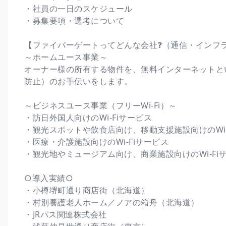
・社員の一日のスケジュール
・募集要項・選考について
【ファイバーゲートってどんな会社❓（通信・インフラ
～ホームユース事業～
オーナー様の所有する物件を、無料インターネットと
防止）のお手伝いをします。
～ビジネスユース事業（フリーWi-Fi）～
・訪日外国人向けのWi-Fiサービス
・観光スポットや飲食店向け、移動支援施設向けのWi-
・医療・介護施設向けのWi-Fiサービス
・観光地やミュージアム向け、商業施設向けのWi-Fi
○導入実績○
・小樽堺町通り商店街（北海道）
・村別養護老人ホーム／ノアの箱舟（北海道）
・JRパス関連株式会社