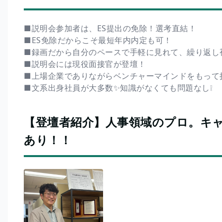
■説明会参加者は、ES提出の免除！選考直結！
■ES免除だからこそ最短年内内定も可！
■録画だから自分のペースで手軽に見れて、繰り返し
■説明会には現役面接官が登壇！
■上場企業でありながらベンチャーマインドをもって
■文系出身社員が大多数✨知識がなくても問題なし❕
【登壇者紹介】人事領域のプロ。キ
あり！！