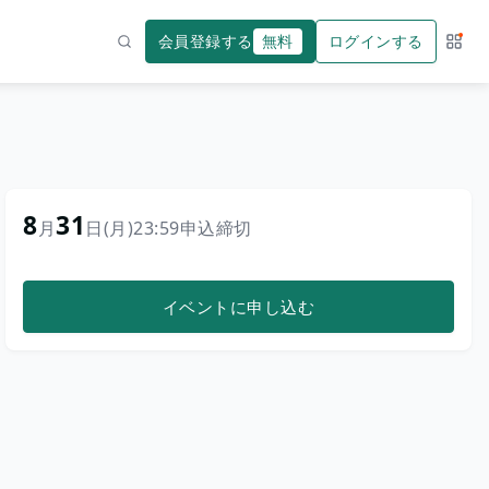
会員登録する
無料
ログインする
サー
検索
8
31
月
日
(月)
23:59
申込締切
イベントに申し込む