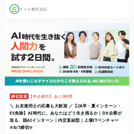
ナイル株式会社
締切直前
【申込締切】 あと0時間
＼ お友達同士の応募も大歓迎 ／【28卒・夏インターン・
ES免除】AI時代に、あなたはどう生き残るか｜DX企業が
送る、脱AIインターン｜内定直結型｜上場ITベンチャー
※8/7締切※