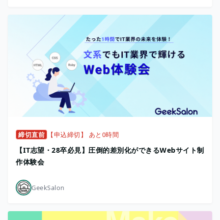
締切直前
【申込締切】 あと0時間
【IT志望・28卒必見】圧倒的差別化ができるWebサイト制
作体験会
GeekSalon