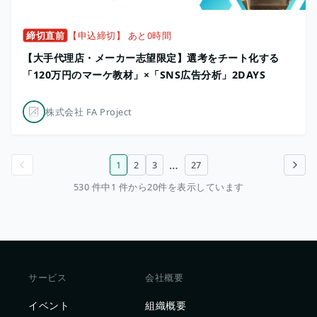
締切直前
【申込締切】 あと0時間
【大手代理店・メーカー志望限定】選考をチート化する
「120万円のマーケ教材」×「SNS広告分析」2DAYS
株式会社 FA Project
…
1
2
3
27
前のページ
次のページ
530 件中1 件から20件を表示しています
サービス
会社概要
イベント
組織概要