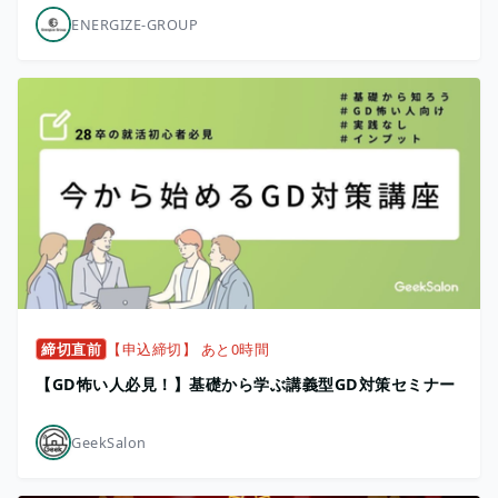
ENERGIZE-GROUP
締切直前
【申込締切】 あと0時間
【GD怖い人必見！】基礎から学ぶ講義型GD対策セミナー
GeekSalon