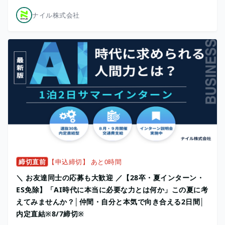
ナイル株式会社
締切直前
【申込締切】 あと0時間
＼ お友達同士の応募も大歓迎 ／【28卒・夏インターン・
ES免除】「AI時代に本当に必要な力とは何か」この夏に考
えてみませんか？│仲間・自分と本気で向き合える2日間│
内定直結※8/7締切※