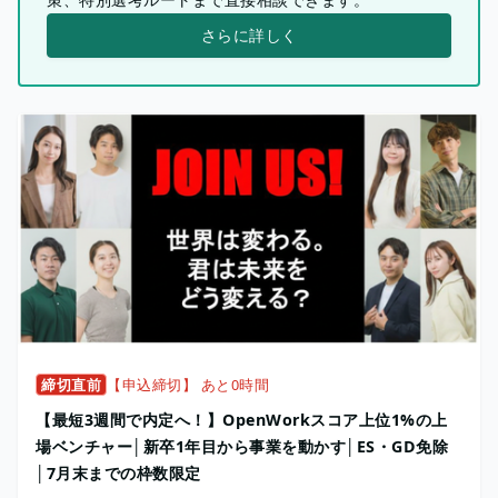
さらに詳しく
締切直前
【申込締切】 あと0時間
【最短3週間で内定へ！】OpenWorkスコア上位1%の上
場ベンチャー│新卒1年目から事業を動かす│ES・GD免除
│7月末までの枠数限定