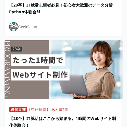
【28卒】IT就活志望者必見！初心者大歓迎のデータ分析
Python体験会🔰
GeekSalon
締切直前
【申込締切】 あと0時間
【28卒】IT就活はここから始まる。1時間のWebサイト制
作体験会！