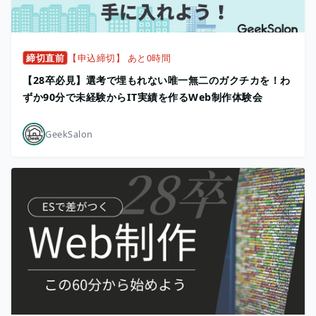
締切直前
【申込締切】 あと0時間
【28卒必見】選考で埋もれない唯一無二のガクチカを！わ
ずか90分で未経験からIT実績を作るWeb制作体験会
GeekSalon