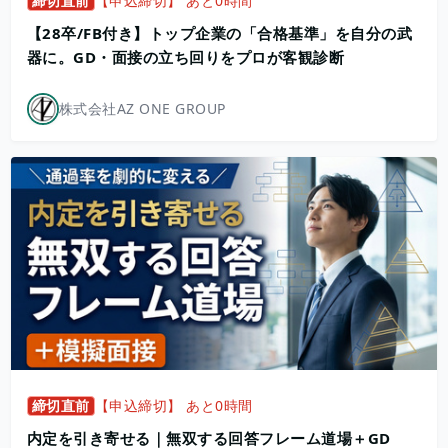
締切直前
【申込締切】 あと0時間
【28卒/FB付き】トップ企業の「合格基準」を自分の武
器に。GD・面接の立ち回りをプロが客観診断
株式会社AZ ONE GROUP
締切直前
【申込締切】 あと0時間
内定を引き寄せる｜無双する回答フレーム道場＋GD