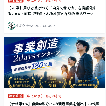
締切直前
【申込締切】 あと0時間
【28卒】周りと差がつく「自分で稼ぐ力」を言語化す
る。GD・面接で評価される本質的な強み発見ワーク
株式会社AZ ONE GROUP
締切直前
【申込締切】 あと0時間
【合格率1%】創業6年で9つの新規事業を創出｜20代事