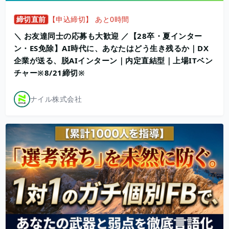
締切直前
【申込締切】 あと0時間
＼ お友達同士の応募も大歓迎 ／【28卒・夏インター
ン・ES免除】AI時代に、あなたはどう生き残るか｜DX
企業が送る、脱AIインターン｜内定直結型｜上場ITベン
チャー※8/21締切※
ナイル株式会社