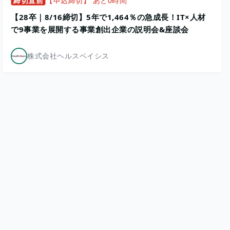
締切直前
【申込締切】 あと0時間
【28卒｜8/16締切】5年で1,464％の急成長！IT×人材
で9事業を展開する事業創出企業の説明会&座談会
株式会社ヘルスベイシス