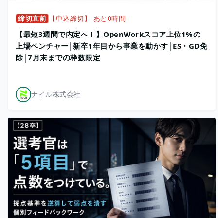
締切直前
【申込締切】 あと0時間
【最短3週間で内定へ！】OpenWorkスコア上位1%の
上場ベンチャー│新卒1年目から事業を動かす│ES・GD免
除│7月末までの枠数限定
ナイル株式会社