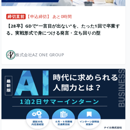
締切直前
【申込締切】 あと0時間
【28卒】GDで"一言目が出ない"を、たった1回で卒業す
る。実戦形式で身につける発言・立ち回りの型
株式会社AZ ONE GROUP