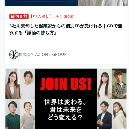
締切直前
【申込締切】 あと0時間
3社を売却した起業家からの個別FBが受けれる｜GDで無
双する「議論の勝ち方」
株式会社AZ ONE GROUP