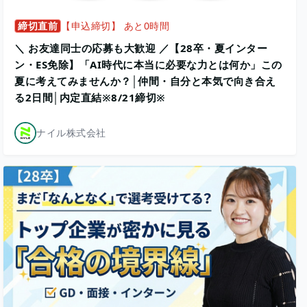
締切直前
【申込締切】 あと0時間
＼ お友達同士の応募も大歓迎 ／【28卒・夏インター
ン・ES免除】「AI時代に本当に必要な力とは何か」この
夏に考えてみませんか？│仲間・自分と本気で向き合え
る2日間│内定直結※8/21締切※
ナイル株式会社