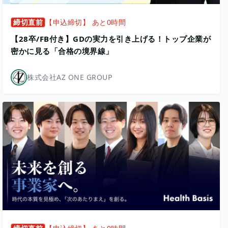
締切直前
【申込締切】 あと0時間
【28卒/FB付き】GDの実力を引き上げる！トップ企業が
密かに見る「合格の境界線」
株式会社AZ ONE GROUP