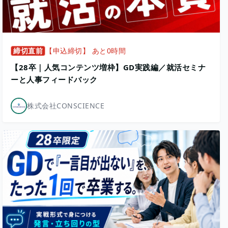
締切直前
【申込締切】 あと0時間
【28卒｜人気コンテンツ増枠】GD実践編／就活セミナ
ーと人事フィードバック
株式会社CONSCIENCE