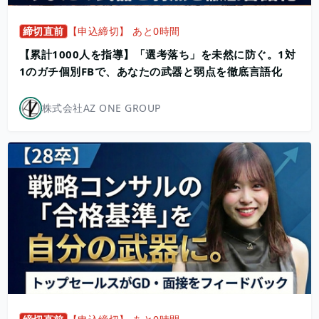
締切直前
【申込締切】 あと0時間
【累計1000人を指導】「選考落ち」を未然に防ぐ。1対
1のガチ個別FBで、あなたの武器と弱点を徹底言語化
株式会社AZ ONE GROUP