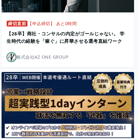
締切直前
【申込締切】 あと0時間
【28卒】商社・コンサルの内定がゴールじゃない。 学
生時代の経験を「稼ぐ」に昇華させる選考直結ワーク
株式会社AZ ONE GROUP