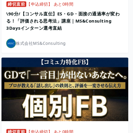
締切直前
【申込締切】 あと0時間
\90分/【コンサル直伝】ES・GD・面接の通過率が変わ
る！「評価される思考法」講座｜MS&Consulting
3Daysインターン選考直結
株式会社MS&Consulting
締切直前
【申込締切】 あと0時間