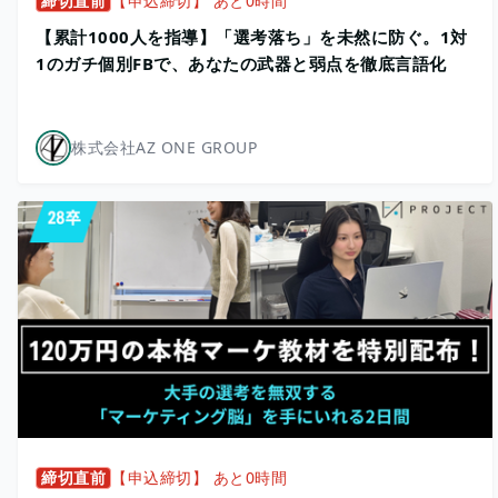
締切直前
【申込締切】 あと0時間
【累計1000人を指導】「選考落ち」を未然に防ぐ。1対
1のガチ個別FBで、あなたの武器と弱点を徹底言語化
株式会社AZ ONE GROUP
締切直前
【申込締切】 あと0時間