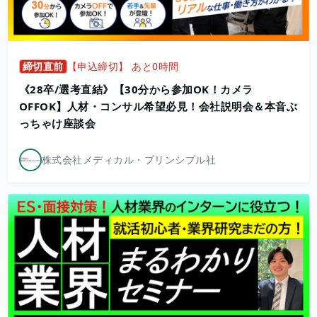
締切直前
【申込締切】 あと0時間
《28卒/選考直結》【30分から参加OK！カメラ
OFFOK】人材・コンサル希望必見！会社説明会＆本音ぶ
っちゃけ座談会
株式会社メディカル・プリンシプル社