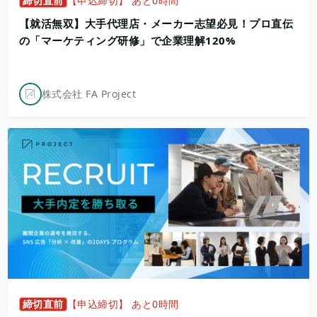
締切直前
【申込締切】 あと0時間
【就活無双】大手代理店・メーカー志望必見！プロ直伝
の「マーケティング研修」で企業理解120%
株式会社 FA Project
締切直前
【申込締切】 あと0時間