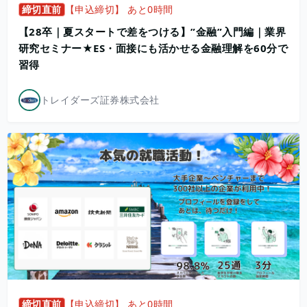
締切直前
【申込締切】 あと0時間
【28卒｜夏スタートで差をつける】”金融”入門編｜業界
研究セミナー★ES・面接にも活かせる金融理解を60分で
習得
トレイダーズ証券株式会社
締切直前
【申込締切】 あと0時間