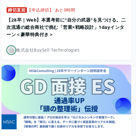
締切直前
【申込締切】 あと0時間
【28卒｜Web】本選考前に"自分の武器"を見つける。二
次流通の総合商社で挑む「営業×戦略設計」1dayインタ
ーン＜豪華特典付き＞
株式会社BuySell Technologies