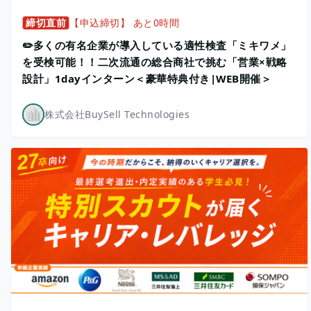
締切直前
【申込締切】 あと0時間
✏️多くの有名企業が導入している適性検査「ミキワメ」
を受検可能！！二次流通の総合商社で挑む「営業×戦略
設計」1dayインターン＜豪華特典付き|WEB開催＞
株式会社BuySell Technologies