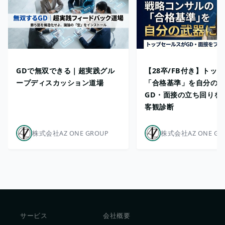
GDで無双できる｜超実践グル
【28卒/FB付き】トッ
ープディスカッション道場
「合格基準」を自分の武
GD・面接の立ち回りを
客観診断
株式会社AZ ONE GROUP
株式会社AZ ONE GR
サービス
会社概要