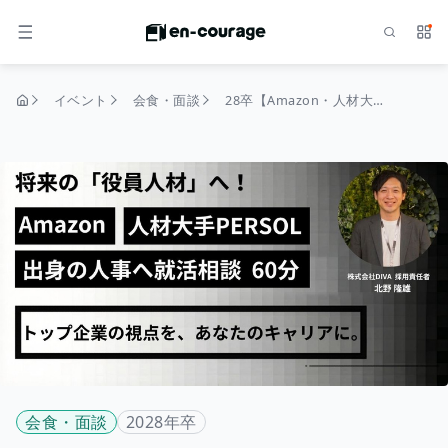
検索
サー
メニュー
イベント
会食・面談
28卒【Amazon・人材大手パーソル出身人事との1on1就活相談】将来の「役員人材」へ。累計3000名を見極めたプロのフィードバック×独自ビジネスモデルを紐解く特別面談 #GD対策 #面接対策
トップページ
会食・面談
2028年卒