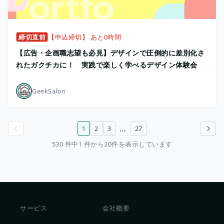
締切直前
【申込締切】 あと0時間
【広告・企画職志望も必見】デザインで圧倒的に差別化さ
れたガクチカに！ 実践で楽しく学べるデザイン体験会
GeekSalon
…
1
2
3
27
前のページ
次のページ
530 件中1 件から20件を表示しています
サービス
会社概要