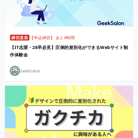
締切直前
【申込締切】 あと0時間
【IT志望・28卒必見】圧倒的差別化ができるWebサイト制
作体験会
GeekSalon