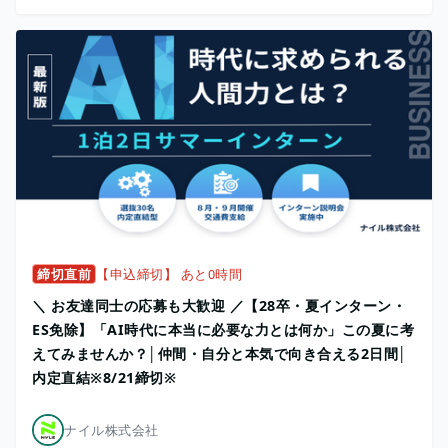
締切直前
【申込締切】 あと0時間
＼ お友達同士の応募も大歓迎 ／【28卒・夏インターン・
ES免除】「AI時代に本当に必要な力とは何か」この夏に考
えてみませんか？│仲間・自分と本気で向き合える2日間│
内定直結※8/21締切※
ナイル株式会社