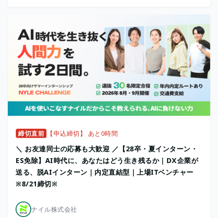
締切直前
【申込締切】 あと0時間
＼ お友達同士の応募も大歓迎 ／【28卒・夏インターン・
ES免除】AI時代に、あなたはどう生き残るか｜DX企業が
送る、脱AIインターン｜内定直結型｜上場ITベンチャー
※8/21締切※
ナイル株式会社