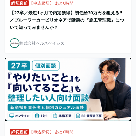
締切直前
【申込締切】 あと0時間
【27卒／最短1ヶ月で内定獲得】初任給30万円を狙える!!
／ブルーワーカービリオネアで話題の『施工管理職』につ
いて知ってみませんか？
株式会社ヘルスベイシス
締切直前
【申込締切】 あと0時間