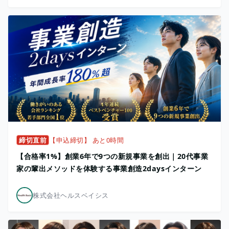
締切直前
【申込締切】 あと0時間
【合格率1%】創業6年で9つの新規事業を創出｜20代事業
家の輩出メソッドを体験する事業創造2daysインターン
株式会社ヘルスベイシス