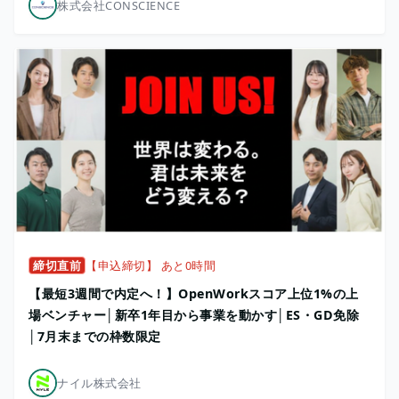
株式会社CONSCIENCE
締切直前
【申込締切】 あと0時間
【最短3週間で内定へ！】OpenWorkスコア上位1%の上
場ベンチャー│新卒1年目から事業を動かす│ES・GD免除
│7月末までの枠数限定
ナイル株式会社