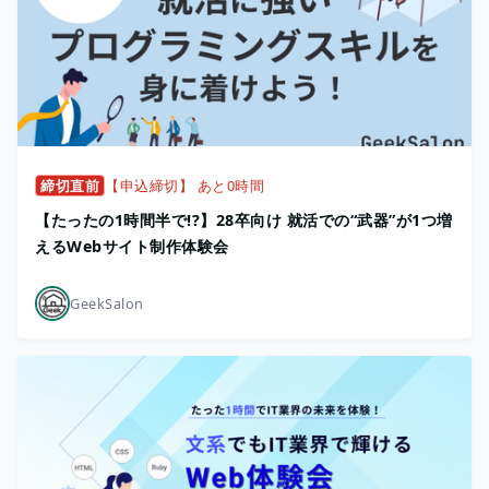
締切直前
【申込締切】 あと0時間
【たったの1時間半で!?】28卒向け 就活での“武器”が1つ増
えるWebサイト制作体験会
GeekSalon