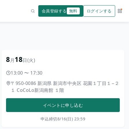
会員登録する
無料
ログインする
サー
検索
8
18
月
日
(火)
13:00
〜
17:30
〒950-0086
新潟県
新潟市中央区
花園１丁目１−２
１
CoCoLo新潟南館 １階
イベントに申し込む
申込締切
8/16(日) 23:59