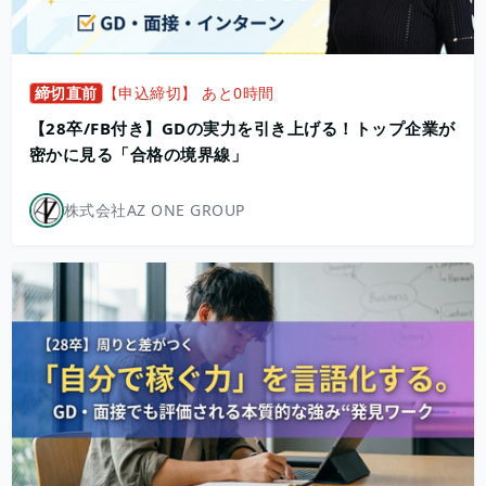
締切直前
【申込締切】 あと0時間
【28卒/FB付き】GDの実力を引き上げる！トップ企業が
密かに見る「合格の境界線」
株式会社AZ ONE GROUP