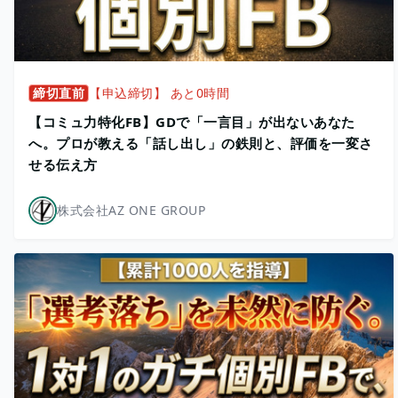
締切直前
【申込締切】 あと0時間
【コミュ力特化FB】GDで「一言目」が出ないあなた
へ。プロが教える「話し出し」の鉄則と、評価を一変さ
せる伝え方
株式会社AZ ONE GROUP