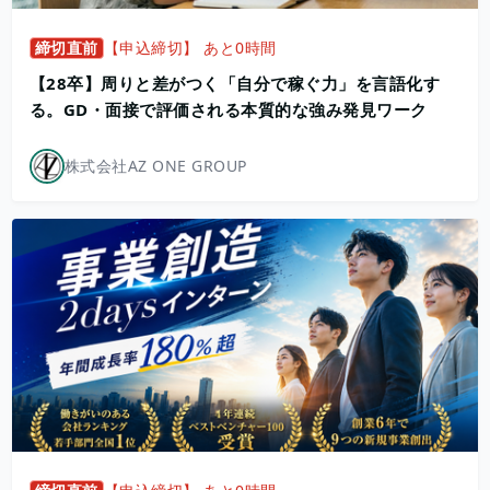
締切直前
【申込締切】 あと0時間
【28卒】周りと差がつく「自分で稼ぐ力」を言語化す
る。GD・面接で評価される本質的な強み発見ワーク
株式会社AZ ONE GROUP