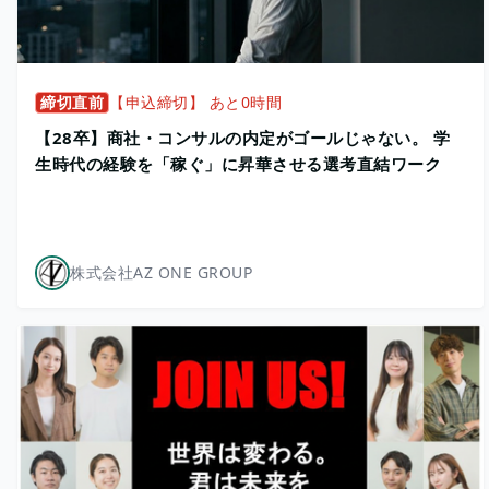
締切直前
【申込締切】 あと0時間
【28卒】商社・コンサルの内定がゴールじゃない。 学
生時代の経験を「稼ぐ」に昇華させる選考直結ワーク
株式会社AZ ONE GROUP