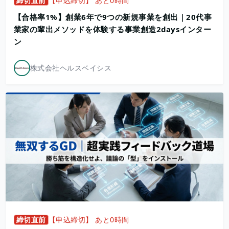
締切直前
【申込締切】 あと0時間
【合格率1%】創業6年で9つの新規事業を創出｜20代事
業家の輩出メソッドを体験する事業創造2daysインター
ン
株式会社ヘルスベイシス
締切直前
【申込締切】 あと0時間