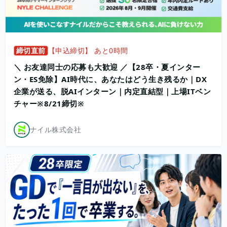
締切直前
【申込締切】 あと0時間
＼ お友達同士の応募も大歓迎 ／【28卒・夏インター
ン・ES免除】AI時代に、あなたはどう生き残るか｜DX
企業が送る、脱AIインターン｜内定直結型｜上場ITベン
チャー※8/21締切※
ナイル株式会社