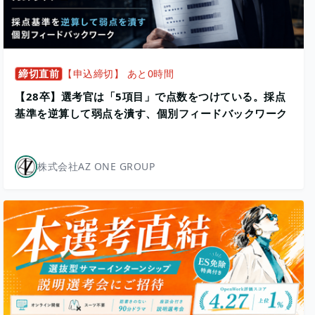
締切直前
【申込締切】 あと0時間
【28卒】選考官は「5項目」で点数をつけている。採点
基準を逆算して弱点を潰す、個別フィードバックワーク
株式会社AZ ONE GROUP