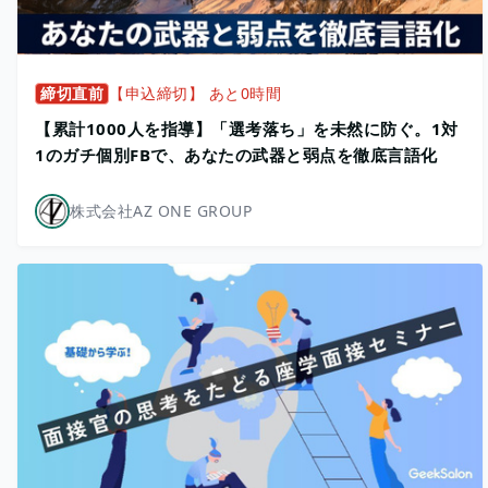
締切直前
【申込締切】 あと0時間
【累計1000人を指導】「選考落ち」を未然に防ぐ。1対
1のガチ個別FBで、あなたの武器と弱点を徹底言語化
株式会社AZ ONE GROUP