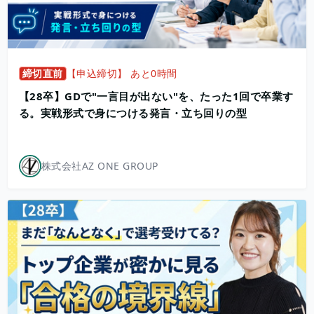
締切直前
【申込締切】 あと0時間
【28卒】GDで"一言目が出ない"を、たった1回で卒業す
る。実戦形式で身につける発言・立ち回りの型
株式会社AZ ONE GROUP