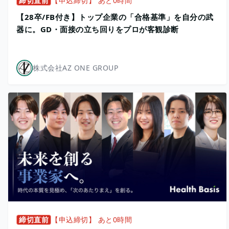
締切直前
【申込締切】 あと0時間
【28卒/FB付き】トップ企業の「合格基準」を自分の武
器に。GD・面接の立ち回りをプロが客観診断
株式会社AZ ONE GROUP
締切直前
【申込締切】 あと0時間