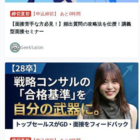
締切直前
【申込締切】 あと0時間
【面接苦手な方必見！】頻出質問の攻略法を伝授！講義
型面接セミナー
GeekSalon