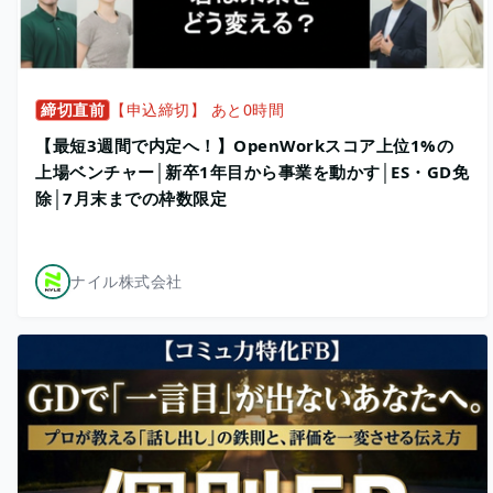
締切直前
【申込締切】 あと0時間
【最短3週間で内定へ！】OpenWorkスコア上位1%の
上場ベンチャー│新卒1年目から事業を動かす│ES・GD免
除│7月末までの枠数限定
ナイル株式会社