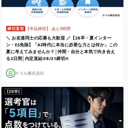
締切直前
【申込締切】 あと0時間
＼ お友達同士の応募も大歓迎 ／【28卒・夏インター
ン・ES免除】「AI時代に本当に必要な力とは何か」この
夏に考えてみませんか？│仲間・自分と本気で向き合え
る2日間│内定直結※8/21締切※
ナイル株式会社