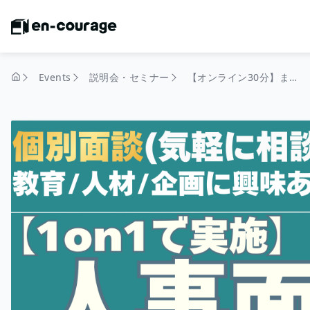
Events
説明会・セミナー
【オンライン30分】まずは気軽に1on1面談であなたの強みがみえてくる！＃自己分析＃業界研究＃面接＃1on1#ES＃GD#インターン
home