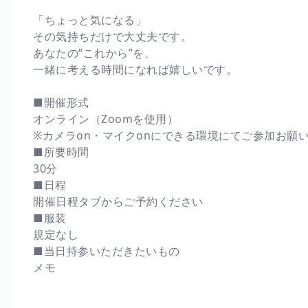
「ちょっと気になる」
その気持ちだけで大丈夫です。
あなたの“これから”を、
一緒に考える時間になれば嬉しいです。
■開催形式
オンライン（Zoomを使用）
※カメラon・マイクonにできる環境にてご参加お願
■所要時間
30分
■日程
開催日程タブからご予約ください
■服装
規定なし
■当日持参いただきたいもの
メモ