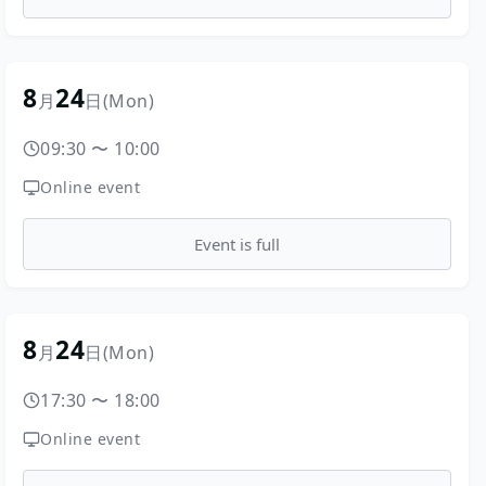
8
24
月
日
(Mon)
09:30
〜
10:00
Online event
Event is full
8
24
月
日
(Mon)
17:30
〜
18:00
Online event