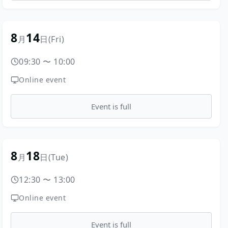
8
14
月
日
(Fri)
09:30
〜
10:00
Online event
Event is full
8
18
月
日
(Tue)
12:30
〜
13:00
Online event
Event is full