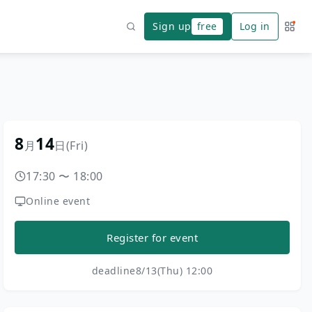
Sign up
free
Log in
Servi
Search
8
14
月
日
(Fri)
17:30
〜
18:00
Online event
Register for event
deadline
8/13(Thu) 12:00