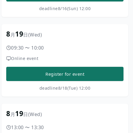
deadline
8/16(Sun) 12:00
8
19
月
日
(Wed)
09:30
〜
10:00
Online event
Register for event
deadline
8/18(Tue) 12:00
8
19
月
日
(Wed)
13:00
〜
13:30