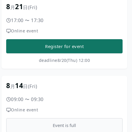
8
21
月
日
(Fri)
17:00
〜
17:30
Online event
Register for event
deadline
8/20(Thu) 12:00
8
14
月
日
(Fri)
09:00
〜
09:30
Online event
Event is full