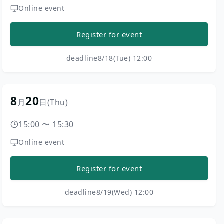
Online event
Register for event
deadline
8/18(Tue) 12:00
8
20
月
日
(Thu)
15:00
〜
15:30
Online event
Register for event
deadline
8/19(Wed) 12:00