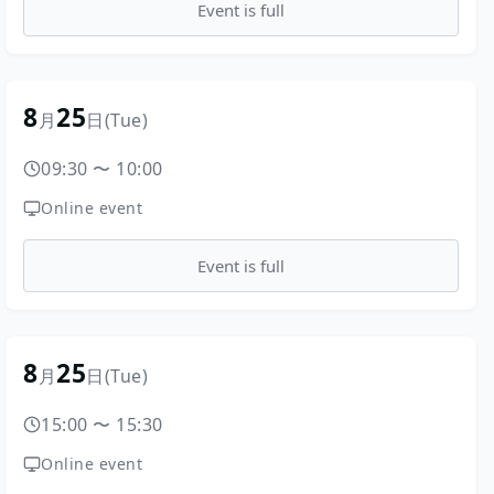
Event is full
8
25
月
日
(Tue)
09:30
〜
10:00
Online event
Event is full
8
25
月
日
(Tue)
15:00
〜
15:30
Online event