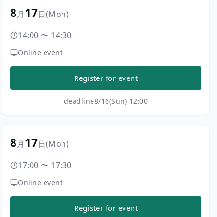
8
17
月
日
(Mon)
14:00
〜
14:30
Online event
Register for event
deadline
8/16(Sun) 12:00
8
17
月
日
(Mon)
17:00
〜
17:30
Online event
Register for event