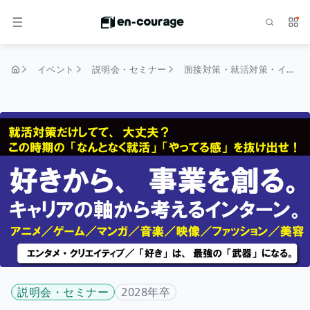
検索
サー
メニュー
イベント
説明会・セミナー
面接対策・就活対策・インターン探し、ちょっと待って！その前に知るべき、キャリアの選び方。「なんとなく選ぶ人」がハマる落とし穴。「それ、本当にやりたいこと？」
トップページ
説明会・セミナー
2028年卒