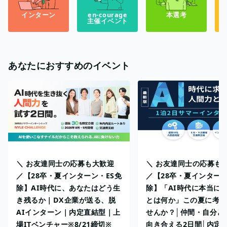
インターン
en-courage
本選考
主催イベント
あなたにおすすめのイベント
＼ お友達同士の応募も大歓迎
＼ お友達同士の応募も
／【28卒・夏インターン・ES免
／【28卒・夏インターン
除】AI時代に、あなたはどう生
除】「AI時代に本当に
き残るか｜DX企業が送る、脱
とは何か」この夏に考え
AIインターン｜内定直結型｜上
せんか？│仲間・自分と
場ITベンチャー※8/21締切※
向き合える2日間│内定