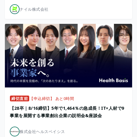
ナイル株式会社
締切直前
【申込締切】 あと0時間
【28卒｜8/16締切】5年で1,464％の急成長！IT×人材で9
事業を展開する事業創出企業の説明会&座談会
株式会社ヘルスベイシス