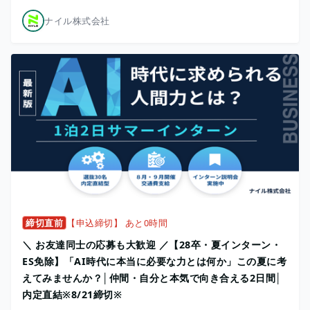
ナイル株式会社
締切直前
【申込締切】 あと0時間
＼ お友達同士の応募も大歓迎 ／【28卒・夏インターン・
ES免除】「AI時代に本当に必要な力とは何か」この夏に考
えてみませんか？│仲間・自分と本気で向き合える2日間│
内定直結※8/21締切※