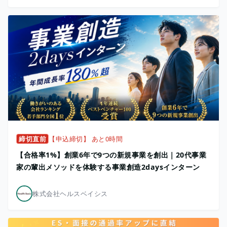
締切直前
【申込締切】 あと0時間
【合格率1%】創業6年で9つの新規事業を創出｜20代事業
家の輩出メソッドを体験する事業創造2daysインターン
株式会社ヘルスベイシス