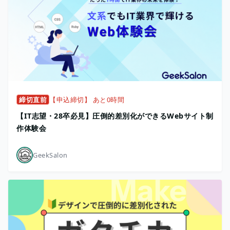
締切直前
【申込締切】 あと0時間
【IT志望・28卒必見】圧倒的差別化ができるWebサイト制
作体験会
GeekSalon