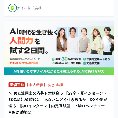
ナイル株式会社
締切直前
【申込締切】 あと0時間
＼ お友達同士の応募も大歓迎 ／【28卒・夏インターン・
ES免除】AI時代に、あなたはどう生き残るか｜DX企業が
送る、脱AIインターン｜内定直結型｜上場ITベンチャー
※8/21締切※