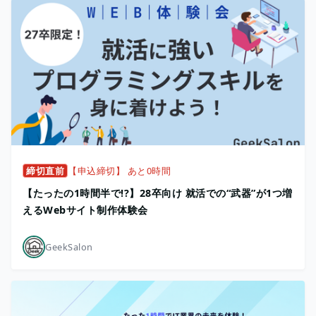
締切直前
【申込締切】 あと0時間
【たったの1時間半で!?】28卒向け 就活での“武器”が1つ増
えるWebサイト制作体験会
GeekSalon