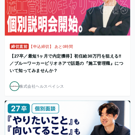
締切直前
【申込締切】 あと0時間
【27卒／最短1ヶ月で内定獲得】初任給30万円を狙える!!
／ブルーワーカービリオネアで話題の『施工管理職』につ
いて知ってみませんか？
株式会社ヘルスベイシス