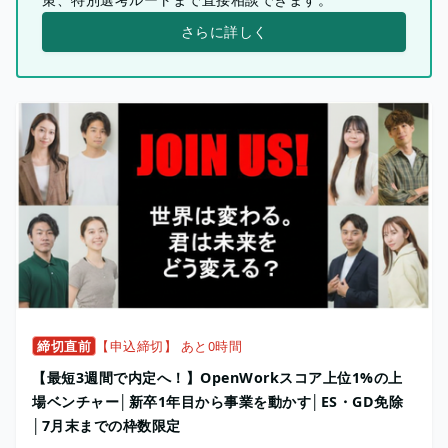
さらに詳しく
締切直前
【申込締切】 あと0時間
【最短3週間で内定へ！】OpenWorkスコア上位1%の上
場ベンチャー│新卒1年目から事業を動かす│ES・GD免除
│7月末までの枠数限定