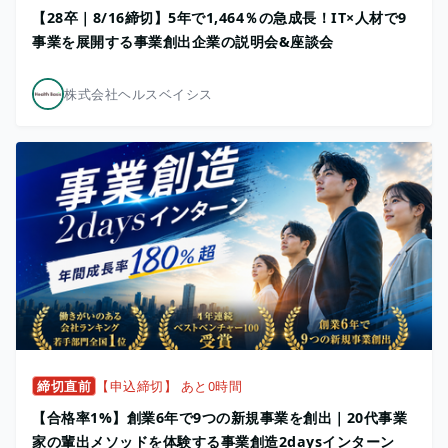
【28卒｜8/16締切】5年で1,464％の急成長！IT×人材で9
事業を展開する事業創出企業の説明会&座談会
株式会社ヘルスベイシス
締切直前
【申込締切】 あと0時間
【合格率1%】創業6年で9つの新規事業を創出｜20代事業
家の輩出メソッドを体験する事業創造2daysインターン