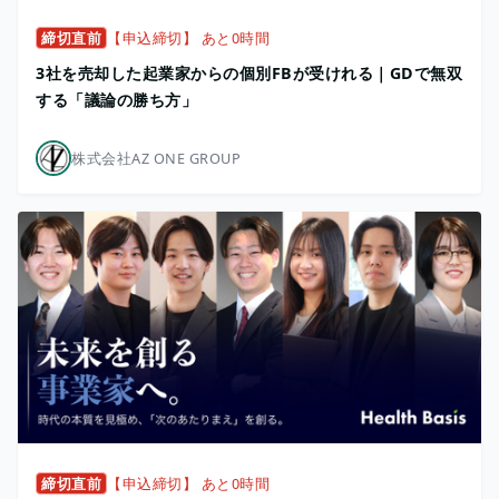
締切直前
【申込締切】 あと0時間
3社を売却した起業家からの個別FBが受けれる｜GDで無双
する「議論の勝ち方」
株式会社AZ ONE GROUP
締切直前
【申込締切】 あと0時間