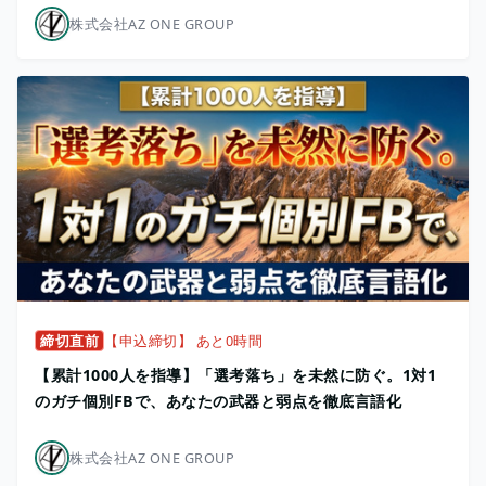
株式会社AZ ONE GROUP
締切直前
【申込締切】 あと0時間
【累計1000人を指導】「選考落ち」を未然に防ぐ。1対1
のガチ個別FBで、あなたの武器と弱点を徹底言語化
株式会社AZ ONE GROUP