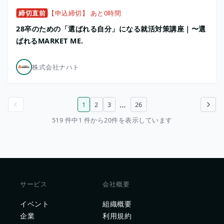
締切直前
【申込締切】 あと0時間
28卒のための「選ばれる自分」になる就活対策講座｜〜選
ばれるMARKET ME.
株式会社ナハト
…
1
2
3
26
前のページ
次のページ
519 件中1 件から20件を表示しています
サービス
会社概要
イベント
組織概要
企業
利用規約