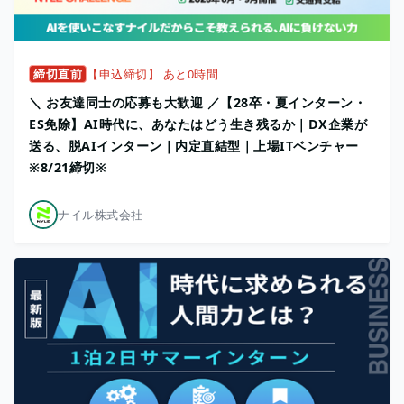
締切直前
【申込締切】 あと0時間
＼ お友達同士の応募も大歓迎 ／【28卒・夏インターン・
ES免除】AI時代に、あなたはどう生き残るか｜DX企業が
送る、脱AIインターン｜内定直結型｜上場ITベンチャー
※8/21締切※
ナイル株式会社