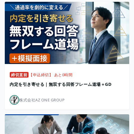
締切直前
【申込締切】 あと0時間
内定を引き寄せる｜無双する回答フレーム道場＋GD
株式会社AZ ONE GROUP