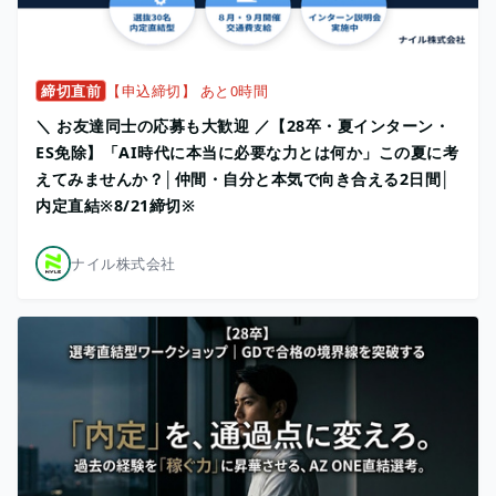
締切直前
【申込締切】 あと0時間
＼ お友達同士の応募も大歓迎 ／【28卒・夏インターン・
ES免除】「AI時代に本当に必要な力とは何か」この夏に考
えてみませんか？│仲間・自分と本気で向き合える2日間│
内定直結※8/21締切※
ナイル株式会社