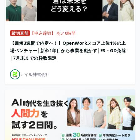
締切直前
【申込締切】 あと0時間
【最短3週間で内定へ！】OpenWorkスコア上位1%の上
場ベンチャー│新卒1年目から事業を動かす│ES・GD免除
│7月末までの枠数限定
ナイル株式会社