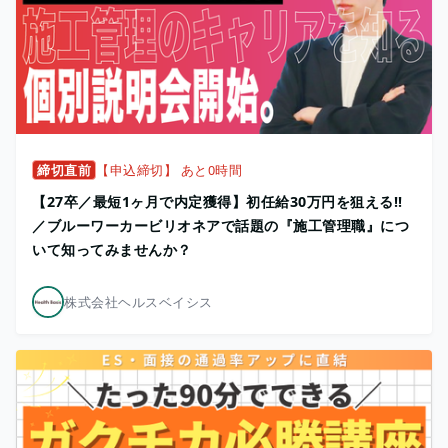
締切直前
【申込締切】 あと0時間
【27卒／最短1ヶ月で内定獲得】初任給30万円を狙える!!
／ブルーワーカービリオネアで話題の『施工管理職』につ
いて知ってみませんか？
株式会社ヘルスベイシス