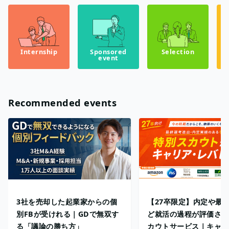
Internship
Sponsored
Selection
event
Recommended events
3社を売却した起業家からの個
【27卒限定】内定や最
別FBが受けれる｜GDで無双す
ど就活の過程が評価され
る「議論の勝ち方」
カウトサービス｜キャリ