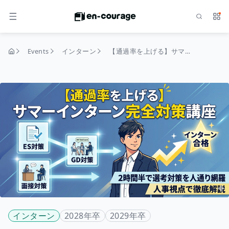
Search
Serv
MENU
Events
インターン
【通過率を上げる】サマーインターン完全対策講座
home
インターン
2028年卒
2029年卒