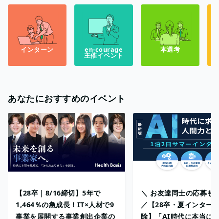
インターン
en-courage
本選考
主催イベント
あなたにおすすめのイベント
【28卒｜8/16締切】5年で
＼ お友達同士の応募も
1,464％の急成長！IT×人材で9
／【28卒・夏インターン
事業を展開する事業創出企業の
除】「AI時代に本当に