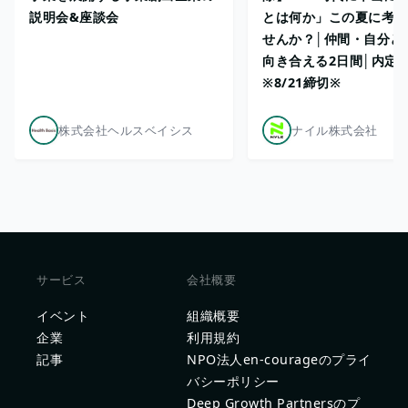
説明会&座談会
とは何か」この夏に考え
せんか？│仲間・自分と
向き合える2日間│内定
※8/21締切※
株式会社ヘルスベイシス
ナイル株式会社
サービス
会社概要
イベント
組織概要
企業
利用規約
記事
NPO法人en-courageのプライ
バシーポリシー
Deep Growth Partnersのプ