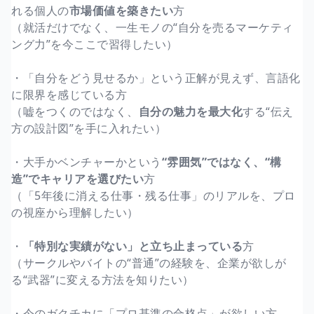
れる個人の
市場価値を築きたい
方
（就活だけでなく、一生モノの“自分を売るマーケティ
ング力”を今ここで習得したい）
・「自分をどう見せるか」という正解が見えず、言語化
に限界を感じている方
（嘘をつくのではなく、
自分の魅力を最大化
する“伝え
方の設計図”を手に入れたい）
・大手かベンチャーかという
“雰囲気”ではなく、“構
造”でキャリアを選びたい
方
（「5年後に消える仕事・残る仕事」のリアルを、プロ
の視座から理解したい）
・
「特別な実績がない」と立ち止まっている
方
（サークルやバイトの“普通”の経験を、企業が欲しが
る“武器”に変える方法を知りたい）
・今のガクチカに「プロ基準の合格点」が欲しい方