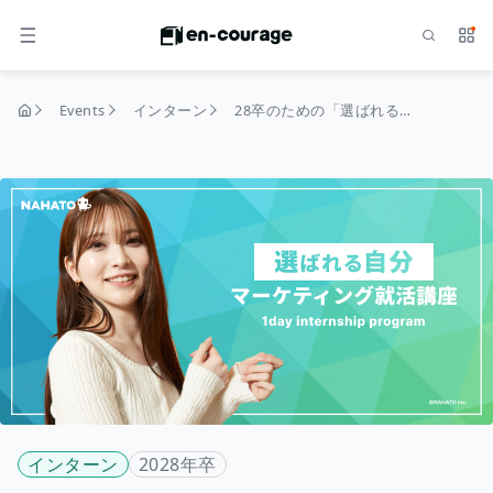
Search
Serv
MENU
Events
インターン
28卒のための「選ばれる自分」になる就活対策講座｜〜選ばれるMARKET ME.
home
インターン
2028年卒