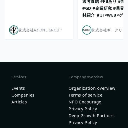
選考直結 #FBあり #面
#GD #企業研究 #業界研
材紹介 ＃IT×WEB×ゲ
株式会社AZ ONE GROUP
株式会社ギークリー
Services
Company overview
Events
Organization overview
Companies
Terms of service
Articles
NPO Encourage
Privacy Policy
Deep Growth Partners
Privacy Policy