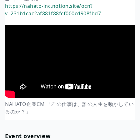
https://nahato-inc.notion.site/ocn?
v=231b1cac2af881f88fcf000cd908fbd7
NAHATO企業CM 「君の仕事は、誰の人生を動かしてい
るのか？」
Event overview