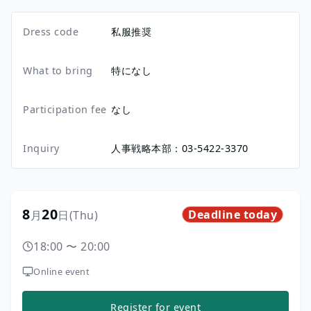
Dress code
私服推奨
What to bring
特になし
Participation fee
なし
Inquiry
人事戦略本部：03-5422-3370
8
20
Deadline today
月
日
(Thu)
18:00
〜
20:00
Online event
Register for event