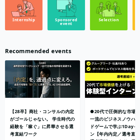
Internship
Sponsored
Selection
event
Recommended events
【28卒】商社・コンサルの内定
●20代で圧倒的な市場
がゴールじゃない。 学生時代の
一流のビジネスノウハウ
経験を「稼ぐ」に昇華させる選
ドゲームで学ぶ1Dayイ
考直結ワーク
ン【年内内定／選考直結