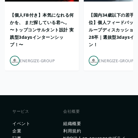
【個人FB付き】本気になれる何
【国内34歳以下の若手部
かを、 まだ探している君へ。
位】個人フィードバック
〜トップコンサルタント設計 実
ループディスカッション
践型3daysインターンシッ
28卒｜選抜型3daysイ
プ！〜
ン！
ENERGIZE-GROUP
ENERGIZE-GROUP
サービス
会社概要
イベント
組織概要
企業
利用規約