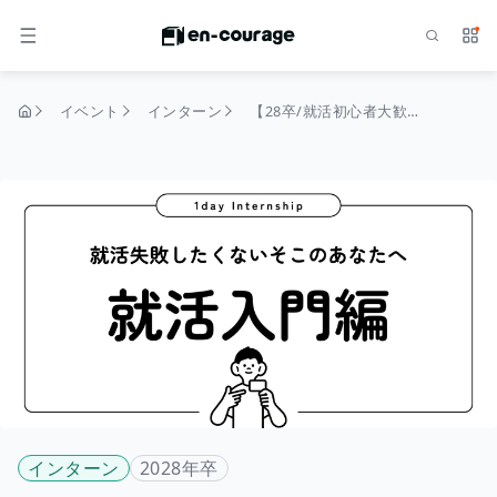
検索
サー
メニュー
イベント
インターン
【28卒/就活初心者大歓迎】 1dayインターンシップ グループディスカッション体験～理想の賃貸住宅を企画してみよう～ #大手内定者多数輩出 #早期選考優先案内有
トップページ
インターン
2028年卒