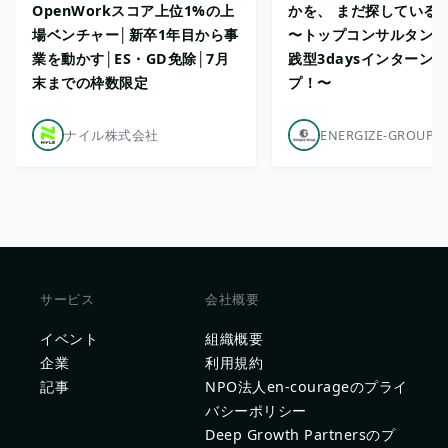
OpenWorkスコア上位1%の上
かを、 まだ探している
場ベンチャー│新卒1年目から事
〜トップコンサルタント
業を動かす│ES・GD免除│7月
践型3daysインターン
末までの枠数限定
プ！〜
ナイル株式会社
ENERGIZE-GROUP
サービス
会社概要
イベント
組織概要
企業
利用規約
記事
NPO法人en-courageのプライ
バシーポリシー
Deep Growth Partnersのプ