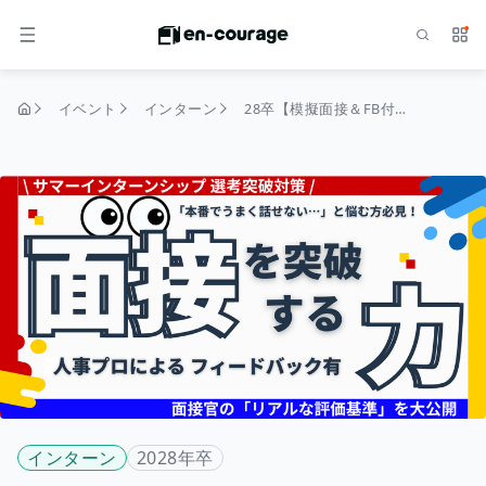
検索
サー
メニュー
イベント
インターン
28卒【模擬面接＆FB付】人事が直接伝授！サマーインターン選考を勝ち抜くための「面接の型」構築セミナー
トップページ
インターン
2028年卒