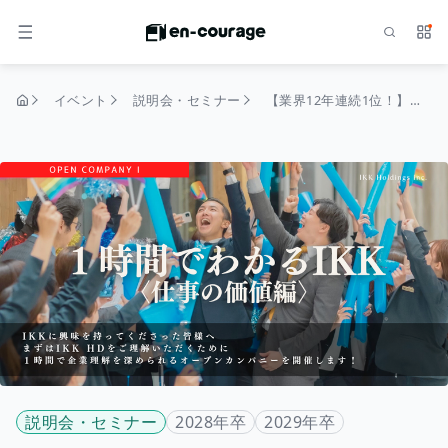
検索
サー
メニュー
イベント
説明会・セミナー
【業界12年連続1位！】人事が伝える1時間でわかるIKK〈仕事の価値編〉
トップページ
説明会・セミナー
2028年卒
2029年卒