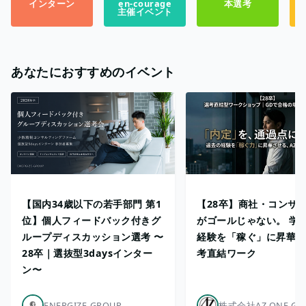
インターン
en-courage
本選考
主催イベント
あなたにおすすめのイベント
【国内34歳以下の若手部門 第1
【28卒】商社・コンサ
位】個人フィードバック付きグ
がゴールじゃない。 学
ループディスカッション選考 〜
経験を「稼ぐ」に昇華さ
28卒｜選抜型3daysインター
考直結ワーク
ン〜
ENERGIZE-GROUP
株式会社AZ ONE GR