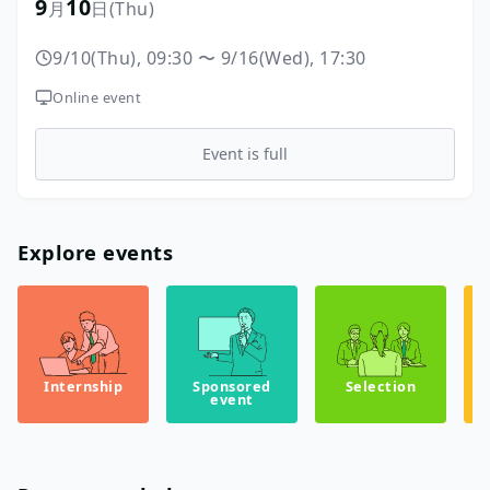
9
10
月
日
(Thu)
9/10(Thu), 09:30
〜
9/16(Wed), 17:30
Online event
Event is full
Explore events
Internship
Sponsored
Selection
event