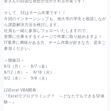
皆さんの自由な発想が活かされる作業です！
そして、SEはチーム作業です！！
今回のインターンシップも、他大学の学生と相談しなが
ら課題解決方法を検討します。
社員も一緒に参加しフォローいたしますので、
実際に仕事をするイメージで作業に取り組めますよ！
IT業界に興味がある方、チーム作業が好きな方、是非ご
参加ください。
＜開催日＞
8/3（月）～ 8/7（金）
8/12（水）～ 8/18（火）
9/2（水）～ 9/8（火）
(2)Excel VBA開発
『Excelでプログラミング？ ～どなたでもできるSE体
験～』