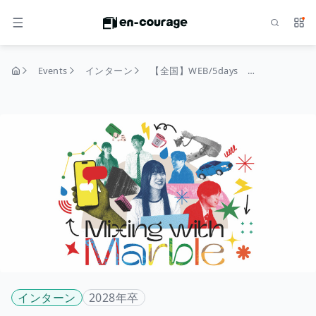
Search
Serv
MENU
Events
インターン
【全国】WEB/5days システムエンジニア実務体験 #ノーコード #Excel VBA
home
インターン
2028年卒