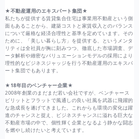
★不動産運用のエキスパート集団★
私たちが提供する賃貸集合住宅は事業用不動産という側
面もあることから、建築コストと家賃収入とのバランス
について厳格な経済合理性と基準を定めています。その
ために、「美しい暮らし方」を提供する、というメンタ
リティは全社員が胸に刻みつつ、徹底した市場調査、デ
ータ解析や緻密なバリュエーションモデルの採用により
理性的なビジネスジャッジを行う不動産運用のエキスパ
ート集団でもあります。
★18年目のベンチャー企業★
2008年創業のまだまだ若い会社ですが、ベンチャース
ピリットとフラットで風通しの良い社風を武器に飛躍的
な急成長を遂げてきました。これからも環境の変化は躍
進のチャンスと捉え、ビジネスチャンスに溢れる巨大な
不動産市場の中で、個性輝く企業となるよう静かな闘志
を燃やし続けたいと考えています。