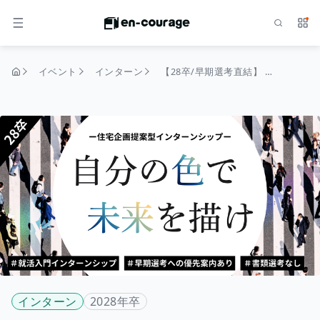
検索
サー
メニュー
イベント
インターン
【28卒/早期選考直結】 1dayインターンシップ～企画・マーケティング体験～ 「企画力・プレゼン力」が身に付く
トップページ
インターン
2028年卒