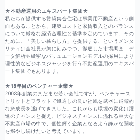
★不動産運用のエキスパート集団★
私たちが提供する賃貸集合住宅は事業用不動産という側
面もあることから、建築コストと家賃収入とのバランス
について厳格な経済合理性と基準を定めています。その
ために、「美しい暮らし方」を提供する、というメンタ
リティは全社員が胸に刻みつつ、徹底した市場調査、デ
ータ解析や緻密なバリュエーションモデルの採用により
理性的なビジネスジャッジを行う不動産運用のエキスパ
ート集団でもあります。
★18年目のベンチャー企業★
2008年創業のまだまだ若い会社ですが、ベンチャース
ピリットとフラットで風通しの良い社風を武器に飛躍的
な急成長を遂げてきました。これからも環境の変化は躍
進のチャンスと捉え、ビジネスチャンスに溢れる巨大な
不動産市場の中で、個性輝く企業となるよう静かな闘志
を燃やし続けたいと考えています。