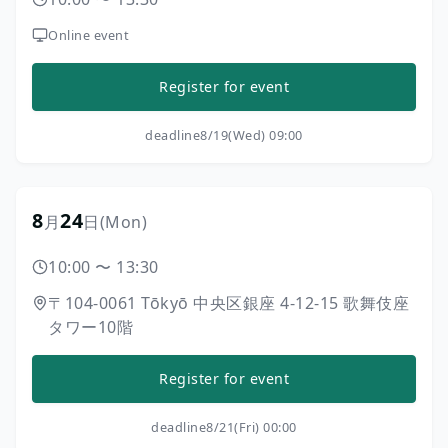
Online event
Register for event
deadline
8/19(Wed) 09:00
8
24
月
日
(Mon)
10:00
〜
13:30
〒104-0061
Tōkyō
中央区銀座
4-12-15
歌舞伎座
タワー10階
Register for event
deadline
8/21(Fri) 00:00