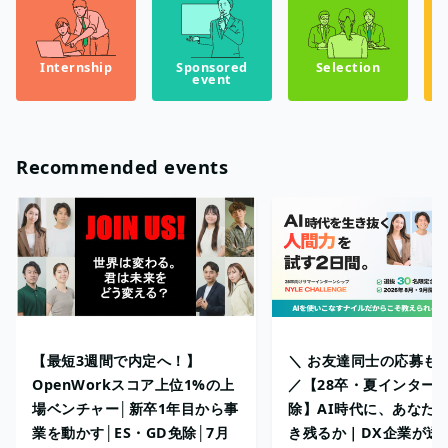
Internship
Sponsored
Selection
event
Recommended events
【最短3週間で内定へ！】
＼ お友達同士の応募も
OpenWorkスコア上位1%の上
／【28卒・夏インターン
場ベンチャー│新卒1年目から事
除】AI時代に、あなた
業を動かす│ES・GD免除│7月
き残るか｜DX企業が送