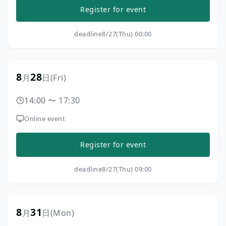
Register for event
deadline
8/27(Thu) 00:00
8
28
月
日
(Fri)
14:00
〜
17:30
Online event
Register for event
deadline
8/27(Thu) 09:00
8
31
月
日
(Mon)