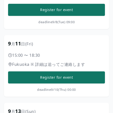
Register for event
deadline
9/8(Tue) 09:00
9
11
月
日
(Fri)
15:00
〜
18:30
Fukuoka
※
詳細は追ってご連絡します
Register for event
deadline
9/10(Thu) 00:00
9
13
月
日
(Sun)