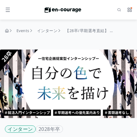
Search
Serv
MENU
Events
インターン
【28卒/早期選考直結】 1dayインターンシップ～企画・マーケティング体験～ 「企画力・プレゼン力」が身に付く
home
インターン
2028年卒