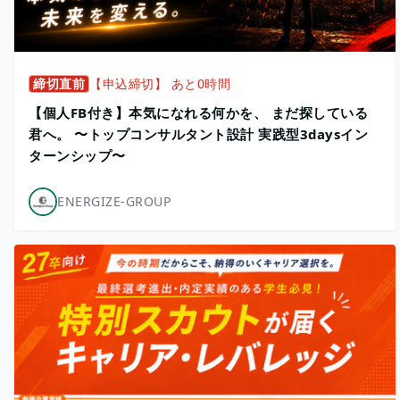
締切直前
【申込締切】 あと0時間
【個人FB付き】本気になれる何かを、 まだ探している
君へ。 〜トップコンサルタント設計 実践型3daysイン
ターンシップ〜
ENERGIZE-GROUP