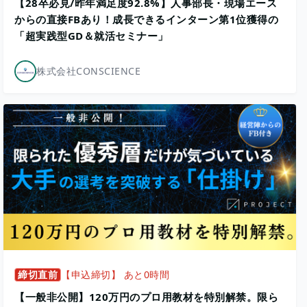
【28卒必見/昨年満⾜度92.8%】人事部長・現場エース
からの直接FBあり！成長できるインターン第1位獲得の
「超実践型GD＆就活セミナー」
株式会社CONSCIENCE
締切直前
【申込締切】 あと0時間
【一般非公開】120万円のプロ用教材を特別解禁。限ら