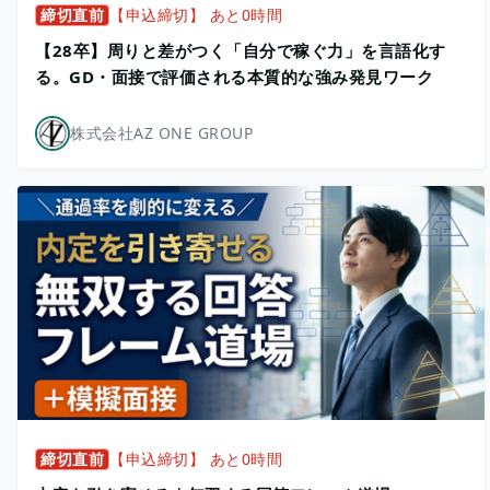
締切直前
【申込締切】 あと0時間
【28卒】周りと差がつく「自分で稼ぐ力」を言語化す
る。GD・面接で評価される本質的な強み発見ワーク
株式会社AZ ONE GROUP
締切直前
【申込締切】 あと0時間