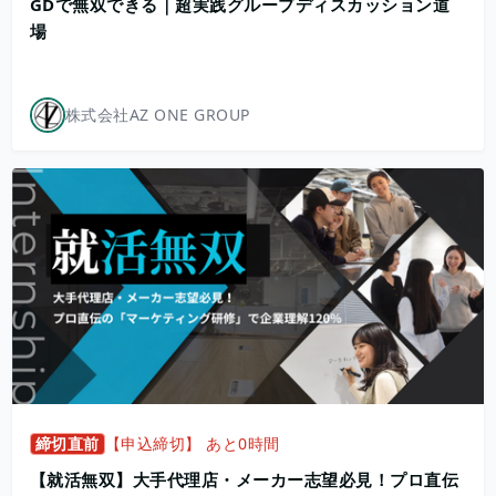
GDで無双できる｜超実践グループディスカッション道
場
株式会社AZ ONE GROUP
締切直前
【申込締切】 あと0時間
【就活無双】大手代理店・メーカー志望必見！プロ直伝