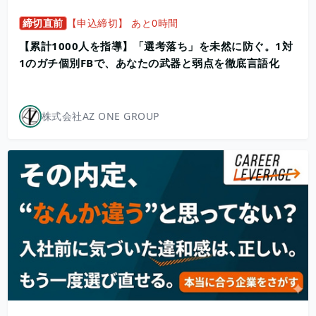
締切直前
【申込締切】 あと0時間
【累計1000人を指導】「選考落ち」を未然に防ぐ。1対
1のガチ個別FBで、あなたの武器と弱点を徹底言語化
株式会社AZ ONE GROUP