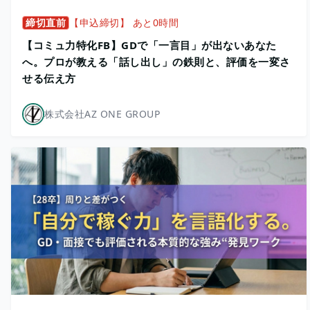
締切直前
【申込締切】 あと0時間
【コミュ力特化FB】GDで「一言目」が出ないあなた
へ。プロが教える「話し出し」の鉄則と、評価を一変さ
せる伝え方
株式会社AZ ONE GROUP