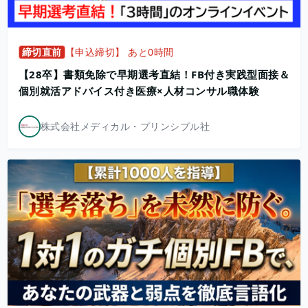
締切直前
【申込締切】 あと0時間
【28卒】書類免除で早期選考直結！FB付き実践型面接＆
個別就活アドバイス付き医療×人材コンサル職体験
株式会社メディカル・プリンシプル社