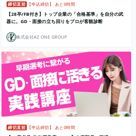
締切直前
【申込締切】 あと0時間
【28卒/FB付き】トップ企業の「合格基準」を自分の武
器に。GD・面接の立ち回りをプロが客観診断
株式会社AZ ONE GROUP
締切直前
【申込締切】 あと0時間