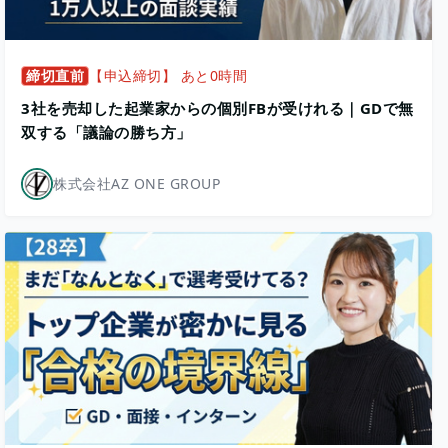
締切直前
【申込締切】 あと0時間
3社を売却した起業家からの個別FBが受けれる｜GDで無
双する「議論の勝ち方」
株式会社AZ ONE GROUP