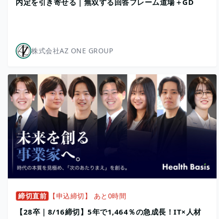
内定を引き寄せる｜無双する回答フレーム道場＋GD
株式会社AZ ONE GROUP
締切直前
【申込締切】 あと0時間
【28卒｜8/16締切】5年で1,464％の急成長！IT×人材