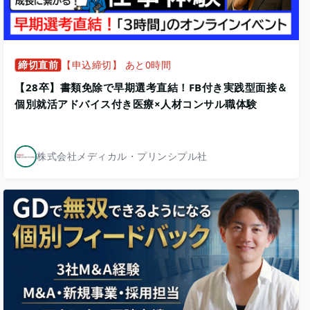
締切直前
【申込締切】 あと0時間
【28卒】書類免除で早期選考直結！FB付き実践型面接＆
個別就活アドバイス付き医療×人材コンサル職体験
株式会社メディカル・プリンシプル社