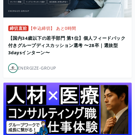
締切直前
【申込締切】 あと0時間
【国内34歳以下の若手部門 第1位】個人フィードバック
付きグループディスカッション選考 〜28卒｜選抜型
3daysインターン〜
ENERGIZE-GROUP