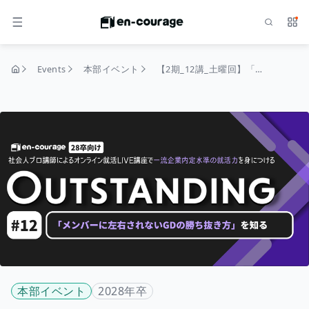
Search
Serv
MENU
Events
本部イベント
【2期_12講_土曜回】「メンバーに左右されないGDの勝ち抜き方」を知る｜OUTSTANDING（28卒）
home
本部イベント
2028年卒