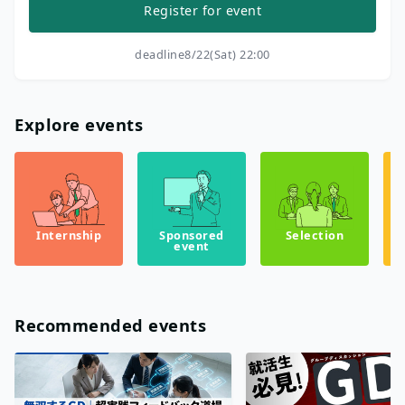
Register for event
deadline
8/22(Sat) 22:00
Explore events
Internship
Sponsored
Selection
event
Recommended events