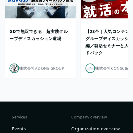
GDで無双できる｜超実践グル
【28卒｜人気コンテン
ープディスカッション道場
グループディスカッショ
編／就活セミナーと人事
ドバック
株式会社AZ ONE GROUP
株式会社CONSCIEN
Services
Company overview
Events
Organization overview