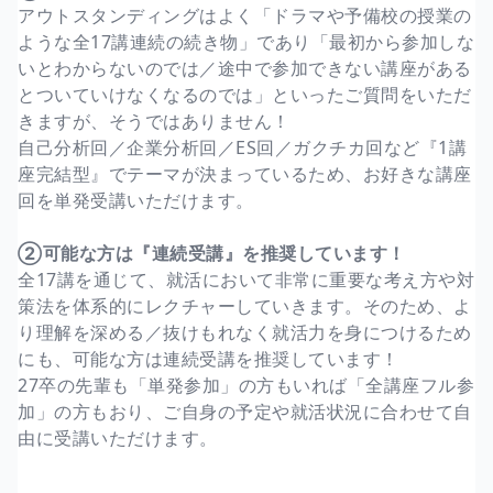
アウトスタンディングはよく「ドラマや予備校の授業の
ような全17講連続の続き物」であり「最初から参加しな
いとわからないのでは／途中で参加できない講座がある
とついていけなくなるのでは」といったご質問をいただ
きますが、そうではありません！
自己分析回／企業分析回／ES回／ガクチカ回など『1講
座完結型』でテーマが決まっているため、お好きな講座
回を単発受講いただけます。
②可能な方は『連続受講』を推奨しています！
全17講を通じて、就活において非常に重要な考え方や対
策法を体系的にレクチャーしていきます。そのため、よ
り理解を深める／抜けもれなく就活力を身につけるため
にも、可能な方は連続受講を推奨しています！
27卒の先輩も「単発参加」の方もいれば「全講座フル参
加」の方もおり、ご自身の予定や就活状況に合わせて自
由に受講いただけます。