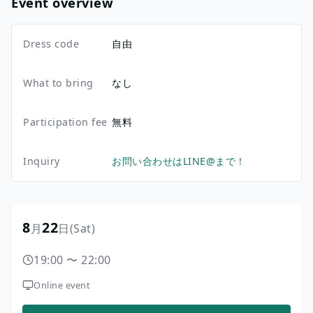
Event overview
Dress code
自由
What to bring
なし
Participation fee
無料
Inquiry
お問い合わせはLINE@まで！
8
22
月
日
(Sat)
19:00
〜
22:00
Online event