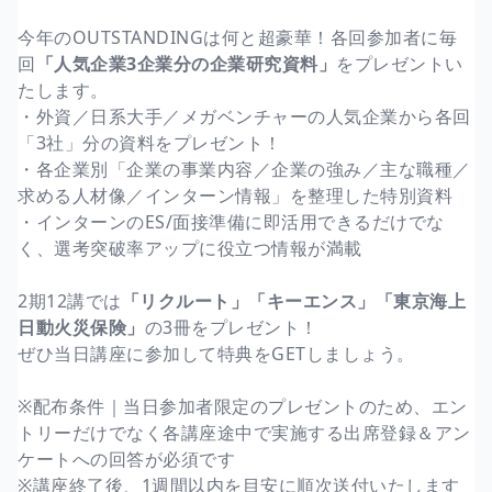
今年のOUTSTANDINGは何と超豪華！各回参加者に毎
回
「人気企業3企業分の企業研究資料」
をプレゼントい
たします。
・外資／日系大手／メガベンチャーの人気企業から各回
「3社」分の資料をプレゼント！
・各企業別「企業の事業内容／企業の強み／主な職種／
求める人材像／インターン情報」を整理した特別資料
・インターンのES/面接準備に即活用できるだけでな
く、選考突破率アップに役立つ情報が満載
2期12講では
「リクルート」「キーエンス」「東京海上
日動火災保険」
の3冊をプレゼント！
ぜひ当日講座に参加して特典をGETしましょう。
※配布条件｜当日参加者限定のプレゼントのため、エン
トリーだけでなく各講座途中で実施する出席登録＆アン
ケートへの回答が必須です
※講座終了後、1週間以内を目安に順次送付いたします